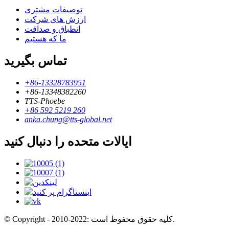
توصیفات مشتری
ارزش های شرکت
انطباق و صداقت
ما که هستیم
تماس بگیرید
+86-13328783951
+86-13348382260
TTS-Phoebe
+86 592 5219 260
anka.chung@tts-global.net
ایالات متحده را دنبال کنید
© Copyright - 2010-2022: کلیه حقوق محفوظ است.