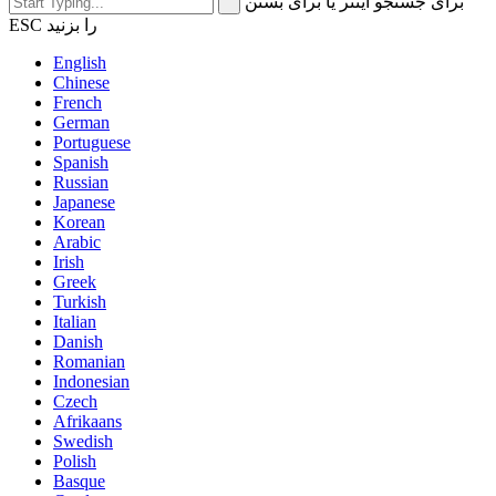
برای جستجو اینتر یا برای بستن
ESC را بزنید
English
Chinese
French
German
Portuguese
Spanish
Russian
Japanese
Korean
Arabic
Irish
Greek
Turkish
Italian
Danish
Romanian
Indonesian
Czech
Afrikaans
Swedish
Polish
Basque