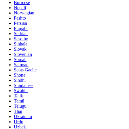
Burmese
Nepali
Norwegian
Pashto
Persian
Punjabi
Serbian
Sesotho
Sinhala
Slovak
Slovenian
Somali
Samoan
Scots Gaelic
Shona
Sindhi
Sundanese
Swahili
Tajik
Tamil
Telugu
Thai
Ukrainian
Urdu
Uzbek