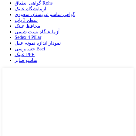
گواهی انطباق Rohs
آزمایشگاه عینک
گواهی ساسو عربستان سعودی
سطح 3 پاپ
محافظ عینک
آزمایشگاه تست شیمی
Sedex 4 Pillar
نمودار اندازه نمونه عقل
حسابرسی Bsci
عینک PPE
ساسو صابر