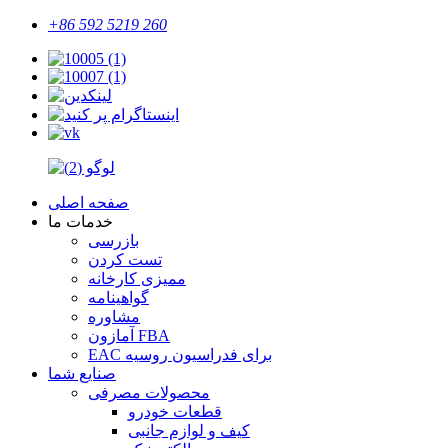
+86 592 5219 260
صفحه اصلی
خدمات ما
بازرسی
تست کردن
ممیزی کارخانه
گواهینامه
مشاوره
آمازون FBA
EAC برای فدراسیون روسیه
صنایع شما
محصولات مصرفی
قطعات خودرو
کیف و لوازم جانبی