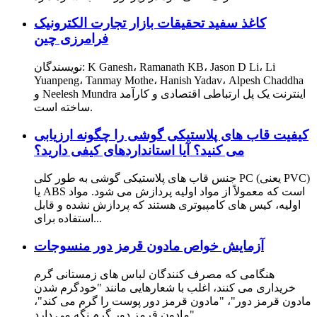
کاغذ سفید تحقیقات بازار تجارت الکترونیک
فرامرزی چین
نویسندگان: K Ganesh، Ramanath KB، Jason D Li، Li
Yuanpeng، Tanmay Mothe، Hanish Yadav، Alpesh Chaddha
و Neelesh Mundra اینترنت یک پل ارتباطی اقتصادی و کارآمد
ساخته است.
کیفیت قاب های پلاستیکی گوشی را چگونه ارزیابی
می کنید؟ آیا استانداردهای کیفی دارید؟
جنس قاب های پلاستیکی گوشی به طور کلی PC (یعنی PVC)
یا ABS است که معمولاً از مواد اولیه پردازش می شود. مواد
اولیه، کیس های کامپیوتری هستند که پردازش نشده و قابل
استفاده برای...
آزمایش خواص مادون قرمز دور منسوجات
هنگامی که مصرف کنندگان لباس های زمستانی گرم
خریداری می کنند، اغلب با شعارهایی مانند "خودگرم شدن
مادون قرمز دور"، "مادون قرمز دور پوست را گرم می کند"،
"مادون قرمز دور گرم نگه می دارد...