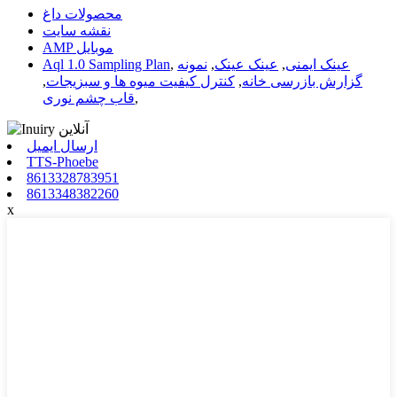
محصولات داغ
نقشه سایت
AMP موبایل
عینک ایمنی
,
عینک عینک
,
نمونه
,
Aql 1.0 Sampling Plan
گزارش بازرسی خانه
,
کنترل کیفیت میوه ها و سبزیجات
,
,
قاب چشم نوری
ارسال ایمیل
TTS-Phoebe
8613328783951
8613348382260
x