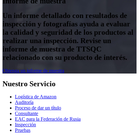
Informe de muestra
Un informe detallado con resultados de
inspección y fotografías ayuda a evaluar
la calidad y seguridad de los productos al
realizar una inspección. Revise un
informe de muestra de TTSQC
relacionado con su producto de interés.
Obtenga un informe de muestra
Nuestro Servicio
Logística de Amazon
Auditoría
Proceso de dar un título
Consultante
EAC para la Federación de Rusia
Inspección
Pruebas