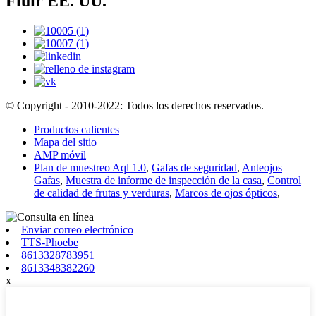
Fluir EE. UU.
© Copyright - 2010-2022: Todos los derechos reservados.
Productos calientes
Mapa del sitio
AMP móvil
Plan de muestreo Aql 1.0
,
Gafas de seguridad
,
Anteojos
Gafas
,
Muestra de informe de inspección de la casa
,
Control
de calidad de frutas y verduras
,
Marcos de ojos ópticos
,
Enviar correo electrónico
TTS-Phoebe
8613328783951
8613348382260
x