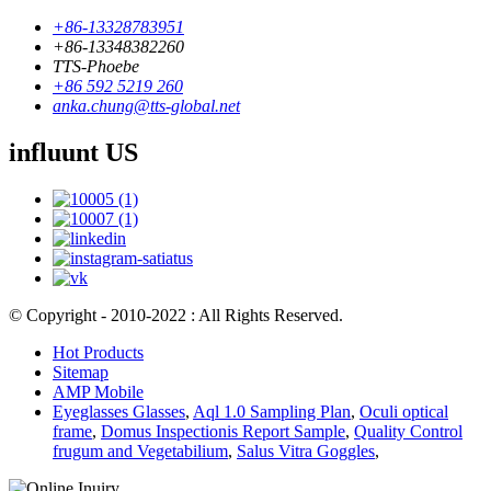
+86-13328783951
+86-13348382260
TTS-Phoebe
+86 592 5219 260
anka.chung@tts-global.net
influunt US
© Copyright - 2010-2022 : All Rights Reserved.
Hot Products
Sitemap
AMP Mobile
Eyeglasses Glasses
,
Aql 1.0 Sampling Plan
,
Oculi optical
frame
,
Domus Inspectionis Report Sample
,
Quality Control
frugum and Vegetabilium
,
Salus Vitra Goggles
,