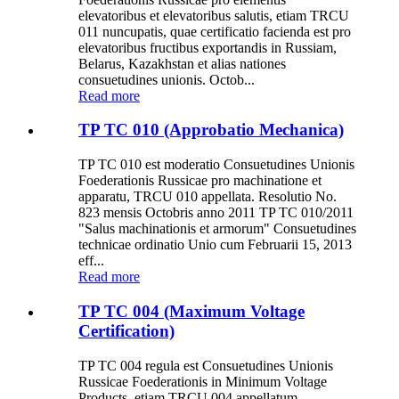
elevatoribus et elevatoribus salutis, etiam TRCU
011 nuncupatis, quae certificatio facienda est pro
elevatoribus fructibus exportandis in Russiam,
Belarus, Kazakhstan et alias nationes
consuetudines unionis. Octob...
Read more
TP TC 010 (Approbatio Mechanica)
TP TC 010 est moderatio Consuetudines Unionis
Foederationis Russicae pro machinatione et
apparatu, TRCU 010 appellata. Resolutio No.
823 mensis Octobris anno 2011 TP TC 010/2011
"Salus machinationis et armorum" Consuetudines
technicae ordinatio Unio cum Februarii 15, 2013
eff...
Read more
TP TC 004 (Maximum Voltage
Certification)
TP TC 004 regula est Consuetudines Unionis
Russicae Foederationis in Minimum Voltage
Products, etiam TRCU 004 appellatum,