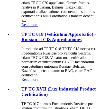
etiam TRCU 020 appellatae. Omnes fructus
relativi in ​​Russiam, Belarus, Kazakhstan
exportati et aliae nationes consuetudines unionis
certificationis huius ordinationis transire debent. ,
a...
Read more
TP TC 018 (Vehiculum Approbatio) -
Russian et CIS Approbationes
Introductio ad TP TC 018 TP TC 018 norma est
Foederationis Russicae pro vehiculis vectatis,
etiam TRCU 018. Vocatur una certificationum
normarum certificationum CU-TR faciendarum
consuetudines unionum Russiae, Belarus,
Kazakhstan, etc. notatum ut EAC, etiam EAC
certificatio...
Read more
TP TC XVII (Lux Industrial Product
Certification)
TP TC 017 normas Foederationis Russicae pro
levibus fructibus industrialibus, etiam TRCU