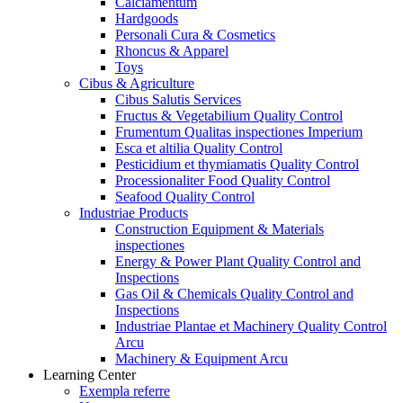
Calciamentum
Hardgoods
Personali Cura & Cosmetics
Rhoncus & Apparel
Toys
Cibus & Agriculture
Cibus Salutis Services
Fructus & Vegetabilium Quality Control
Frumentum Qualitas inspectiones Imperium
Esca et altilia Quality Control
Pesticidium et thymiamatis Quality Control
Processionaliter Food Quality Control
Seafood Quality Control
Industriae Products
Construction Equipment & Materials
inspectiones
Energy & Power Plant Quality Control and
Inspections
Gas Oil & Chemicals Quality Control and
Inspections
Industriae Plantae et Machinery Quality Control
Arcu
Machinery & Equipment Arcu
Learning Center
Exempla referre