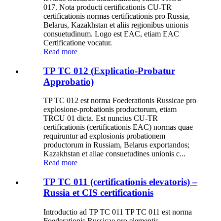
017. Nota producti certificationis CU-TR
certificationis normas certificationis pro Russia,
Belarus, Kazakhstan et aliis regionibus unionis
consuetudinum. Logo est EAC, etiam EAC
Certificatione vocatur.
Read more
TP TC 012 (Explicatio-Probatur
Approbatio)
TP TC 012 est norma Foederationis Russicae pro
explosione-probationis productorum, etiam
TRCU 01 dicta. Est nuncius CU-TR
certificationis (certificationis EAC) normas quae
requiruntur ad explosionis probationem
productorum in Russiam, Belarus exportandos;
Kazakhstan et aliae consuetudines unionis c...
Read more
TP TC 011 (certificationis elevatoris) –
Russia et CIS certificationis
Introductio ad TP TC 011 TP TC 011 est norma
Foederationis Russicae pro elementis