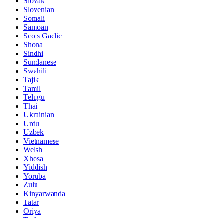
Slovak
Slovenian
Somali
Samoan
Scots Gaelic
Shona
Sindhi
Sundanese
Swahili
Tajik
Tamil
Telugu
Thai
Ukrainian
Urdu
Uzbek
Vietnamese
Welsh
Xhosa
Yiddish
Yoruba
Zulu
Kinyarwanda
Tatar
Oriya