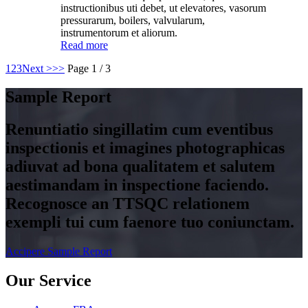
instructionibus uti debet, ut elevatores, vasorum
pressurarum, boilers, valvularum,
instrumentorum et aliorum.
Read more
1
2
3
Next >
>>
Page 1 / 3
Sample Report
Renuntiatio singillatim cum eventibus
inspectionis et imagines photographicas
adiuvat ad bona qualitatem et salutem
aestimandam in inspectione faciendo.
Recognosce an TTSQC relationem
exempli tui cum faenore tuo coniunctam.
Accipere Sample Report
Our Service