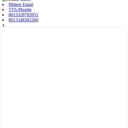
Mittere Email
TTS-Phoebe
8613328783951
8613348382260
x