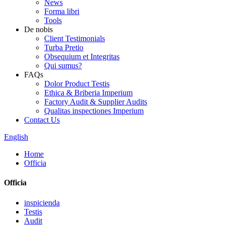
News
Forma libri
Tools
De nobis
Client Testimonials
Turba Pretio
Obsequium et Integritas
Qui sumus?
FAQs
Dolor Product Testis
Ethica & Briberia Imperium
Factory Audit & Supplier Audits
Qualitas inspectiones Imperium
Contact Us
English
Home
Officia
Officia
inspicienda
Testis
Audit