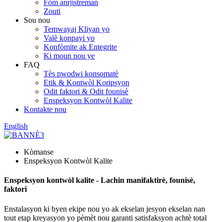
Fòm anrjistreman
Zouti
Sou nou
Temwayaj Kliyan yo
Valè konpayi yo
Konfòmite ak Entegrite
Ki moun nou ye
FAQ
Tès pwodwi konsomatè
Etik & Kontwòl Koripsyon
Odit faktori & Odit founisè
Enspeksyon Kontwòl Kalite
Kontakte nou
English
Kòmanse
Enspeksyon Kontwòl Kalite
Enspeksyon kontwòl kalite - Lachin manifaktirè, founisè,
faktori
Enstalasyon ki byen ekipe nou yo ak ekselan jesyon ekselan nan
tout etap kreyasyon yo pèmèt nou garanti satisfaksyon achtè total