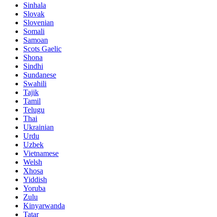
Sinhala
Slovak
Slovenian
Somali
Samoan
Scots Gaelic
Shona
Sindhi
Sundanese
Swahili
Tajik
Tamil
Telugu
Thai
Ukrainian
Urdu
Uzbek
Vietnamese
Welsh
Xhosa
Yiddish
Yoruba
Zulu
Kinyarwanda
Tatar