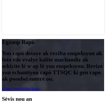
Egzanp Rapò
Yon rapò detaye ak rezilta enspeksyon ak
foto ede evalye kalite machandiz ak
sekirite lè w ap fè yon enspeksyon. Revize
yon echantiyon rapò TTSQC ki gen rapò
ak pwodwi enterè ou.
Jwenn yon Egzanp Rapò
Sèvis nou an