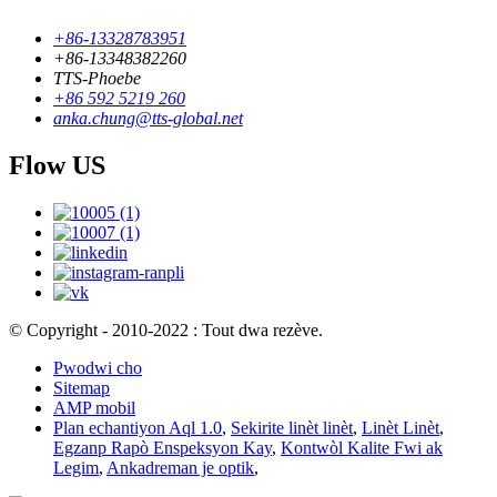
+86-13328783951
+86-13348382260
TTS-Phoebe
+86 592 5219 260
anka.chung@tts-global.net
Flow US
© Copyright - 2010-2022 : Tout dwa rezève.
Pwodwi cho
Sitemap
AMP mobil
Plan echantiyon Aql 1.0
,
Sekirite linèt linèt
,
Linèt Linèt
,
Egzanp Rapò Enspeksyon Kay
,
Kontwòl Kalite Fwi ak
Legim
,
Ankadreman je optik
,