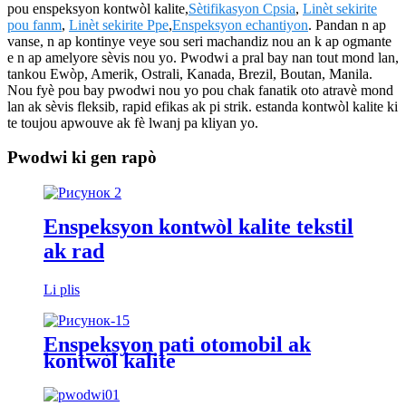
pou enspeksyon kontwòl kalite,
Sètifikasyon Cpsia
,
Linèt sekirite
pou fanm
,
Linèt sekirite Ppe
,
Enspeksyon echantiyon
. Pandan n ap
vanse, n ap kontinye veye sou seri machandiz nou an k ap ogmante
e n ap amelyore sèvis nou yo. Pwodwi a pral bay nan tout mond lan,
tankou Ewòp, Amerik, Ostrali, Kanada, Brezil, Boutan, Manila.
Nou fyè pou bay pwodwi nou yo pou chak fanatik oto atravè mond
lan ak sèvis fleksib, rapid efikas ak pi strik. estanda kontwòl kalite ki
te toujou apwouve ak fè lwanj pa kliyan yo.
Pwodwi ki gen rapò
Enspeksyon kontwòl kalite tekstil
ak rad
Li plis
Enspeksyon pati otomobil ak
kontwòl kalite