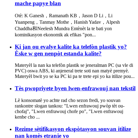
mache papye blan
Otè: K Ganesh，Ramanath KB，Jason D Li，Li
Yuanpeng，Tanmay Mothe，Hanish Yadav，Alpesh
Chaddha和Neelesh Mundra Entènèt la te bati yon
kominikasyon ekonomik ak efikas "pon...
Ki jan ou evalye kalite ka telefòn plastik yo?
Èske w gen nenpòt estanda kalite?
Materyèl la nan ka telefòn plastik se jeneralman PC (sa vle di
PVC) oswa ABS, ki anjeneral trete soti nan matyè premyè.
Materyèl bwit yo se ka PC ki pa te trete epi yo ka itilize pou...
Tès pwopriyete byen lwen-enfrawouj nan tekstil
Lè konsomatè yo achte rad cho sezon fredi, yo souvan
rankontre slogan tankou: "Lwen enfrawouj pwòp tèt ou-
chofaj", "Lwen enfrawouj chofe po", "Lwen enfrawouj
kenbe cho ...
Rezime sètifikasyon ekspòtasyon souvan itilize
nan komès etranje yo