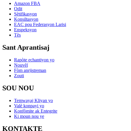
Amazon FBA
Odit
Sètifikasyon
Konsiltasyon
EAC pou Federasyon Larisi
Enspeksyon
Tès
Sant Aprantisaj
Rapòte echantiyon yo
Nouvèl
Fòm anrjistreman
Zouti
SOU NOU
Temwayaj Kliyan yo
Valè konpayi yo
Konfòmite ak Entegrite
Ki moun nou ye
KONTAKTE