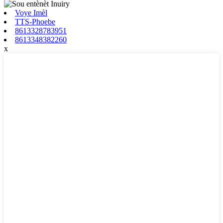
Voye Imèl
TTS-Phoebe
8613328783951
8613348382260
x