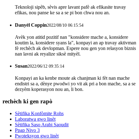
Teknoloji sipèb, sèvis apre lavant pafè ak efikasite travay
efikas, nou panse ke sa a se pi bon chwa nou an.
Danyèl Coppin
2022/08/10 06:15:54
Avèk yon atitid pozitif nan "konsidere mache a, konsidere
koutim la, konsidere syans la", konpayi an ap travay aktivman
fè rechèch ak devlopman. Espere nou gen yon relasyon biznis
nan lavni ak reyalize siksè mityèl.
Susan
2022/06/12 09:35:14
Konpayi an ka kenbe moute ak chanjman ki fèt nan mache
endistri sa a, dènye pwodwi yo vit ak pri a bon mache, sa a se
dezyèm koperasyon nou an, li bon.
rechèch ki gen rapò
Sètifika Konfòmite Rohs
Laboratwa gwo linèt
Sètifika Saso Arabi Saoudit
Ppap Nivo 3
Pwoteksyon gwo linèt