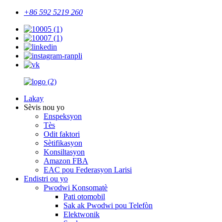
+86 592 5219 260
Lakay
Sèvis nou yo
Enspeksyon
Tès
Odit faktori
Sètifikasyon
Konsiltasyon
Amazon FBA
EAC pou Federasyon Larisi
Endistri ou yo
Pwodwi Konsomatè
Pati otomobil
Sak ak Pwodwi pou Telefòn
Elektwonik