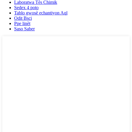
Laboratwa Tès Chimik
Sedex 4 poto
Tablo gwosè echantiyon Aql
Odit Bsci
Ppe linèt
Saso Saber