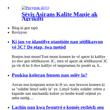
Sèvis Asirans Kalite Manje ak
Agrikilti
Blog ki gen rapò
Revizyon
Ki jan yo idantifye otantisite nan sètifikasyon
vè 3C? De etap, twa metòd
Bonjou tout moun!Tout moun konnen ke vè apeze ki kalifye
yo dwe gen sètifikasyon 3C, men vè apeze ak sètifikasyon 3C
pa vle di ke li dwe kalifye vè tanperaman.Se poutèt sa, li...
Poukisa koloran fennen nan solèy la?
Anvan nou konprann rezon ki fè yo, nou bezwen konnen ki
sa "solidite limyè solèy la" ye. Limyè Solèy solidite: refere a
kapasite nan machandiz kolore yo kenbe koulè orijinal yo
anba sunlig ...
Lachin nan kwa fwontyè e komès rechèch sou