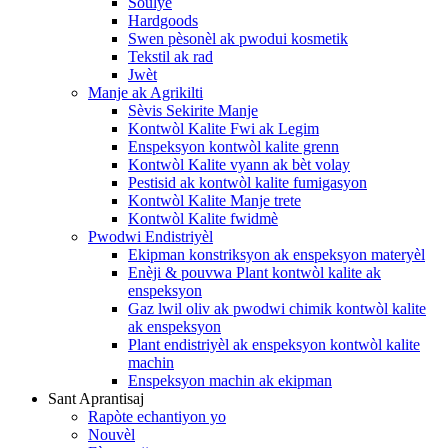
Soulye
Hardgoods
Swen pèsonèl ak pwodui kosmetik
Tekstil ak rad
Jwèt
Manje ak Agrikilti
Sèvis Sekirite Manje
Kontwòl Kalite Fwi ak Legim
Enspeksyon kontwòl kalite grenn
Kontwòl Kalite vyann ak bèt volay
Pestisid ak kontwòl kalite fumigasyon
Kontwòl Kalite Manje trete
Kontwòl Kalite fwidmè
Pwodwi Endistriyèl
Ekipman konstriksyon ak enspeksyon materyèl
Enèji & pouvwa Plant kontwòl kalite ak
enspeksyon
Gaz lwil oliv ak pwodwi chimik kontwòl kalite
ak enspeksyon
Plant endistriyèl ak enspeksyon kontwòl kalite
machin
Enspeksyon machin ak ekipman
Sant Aprantisaj
Rapòte echantiyon yo
Nouvèl