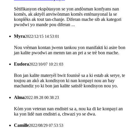
Sètifikasyon ekspòtasyon se yon andòsman konfyans nan
komès, ak aktyèl anviwònman komès entènasyonal la se
konplèks ak tout tan-chanje. Diferan mache sib ak kategori
pwodwi yo mande pou diferan ...
Myra
2022/12/15 14:53:01
Nou vrèman kontan jwenn tankou yon manifakti ki asire bon
jan kalite pwodwi an menm tan an pri a se trè bon mache.
Eudora
2022/10/07 10:21:03
Bon jan kalite materyèl bwit founisè sa a ki estab ak serye, te
toujou an akò ak kondisyon ki nan konpayi nou an bay
machandiz yo ki bon jan kalite satisfè kondisyon nou yo.
Alma
2022.09.28 00:38:23
Kòm yon veteran nan endistri sa a, nou ka di ke konpayi an
ka yon lidè nan endistri a, chwazi yo se dwa.
Camille
2022/08/29 07:53:53