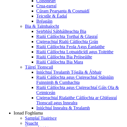
Coisbheart
Crua-earraí
Cúram Pearsanta & Cosmaidí
Teicstíle & Éadaí
Bréagáin
Bia & Talmhaíocht
Seirbhísí Sábháilteachta Bia
Rialú Cáilíochta Torthaí & Glasraí
Cigireachtaí Rialú Cáilíochta Grán
Rialú Cáilíochta Feola Agus Éanlaithe
Rialú Cáilíochta Lotnaidicídí agus Toitrithe
Rialú Cáilíochta Bia Próiseáilte
Rialú Cáilíochta Bia Mara
Táirgí Tionscail
Iniúchtaí Trealamh Tógála & Ábhair
Rialú Cáilíochta agus Cigireachtaí Stáisiúin
Fuinnimh & Cumhachta
Rialú Cáilíochta agus Cigireachtaí Gáis Ola &
Ceimiceán
Cigireachtaí Rialaithe Cáilíochta ar Ghléasraí
Tionscail agus Innealra
Iniúchtaí Innealra & Trealamh
Ionad Foghlama
Samplaí Tuairisce
Nuacht