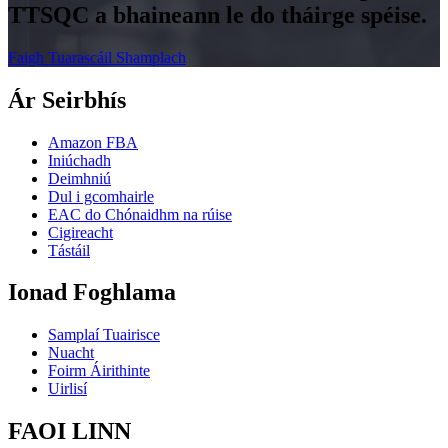
TTSQC a bhaineann le do tháirge spéise.
Faigh Tuarascáil Shamplach
Ár Seirbhís
Amazon FBA
Iniúchadh
Deimhniú
Dul i gcomhairle
EAC do Chónaidhm na rúise
Cigireacht
Tástáil
Ionad Foghlama
Samplaí Tuairisce
Nuacht
Foirm Áirithinte
Uirlisí
FAOI LINN