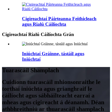
Cigireachtaí Páirteanna Feithicleach
agus Rialú Cáilíochta
Cigireachtaí Rialú Cáilíochta Grán
Iniúchtaí Gráinne, tástáil agus
Iniúchtaí
Tuarascáil Shamplach
Cuidíonn tuarascáil mhionsonraithe le
torthaí iniúchta agus grianghraif le
cáilíocht agus sábháilteacht earraí a
mheas agus cigireacht á déanamh. Déan
athbhreithniú ar thuarascáil shamplach