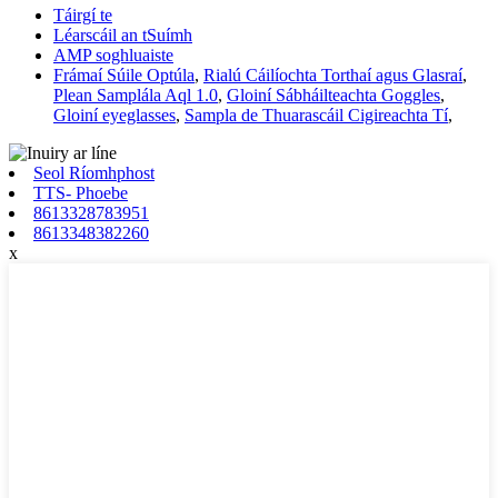
Táirgí te
Léarscáil an tSuímh
AMP soghluaiste
Frámaí Súile Optúla
,
Rialú Cáilíochta Torthaí agus Glasraí
,
Plean Samplála Aql 1.0
,
Gloiní Sábháilteachta Goggles
,
Gloiní eyeglasses
,
Sampla de Thuarascáil Cigireachta Tí
,
Seol Ríomhphost
TTS- Phoebe
8613328783951
8613348382260
x