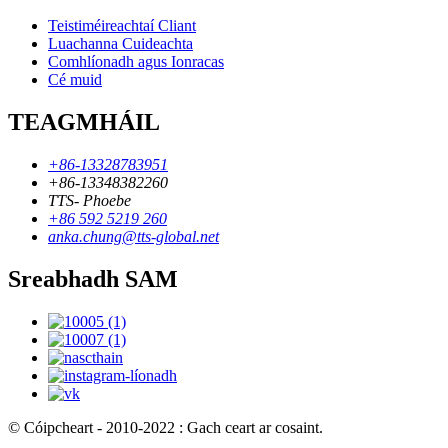
Teistiméireachtaí Cliant
Luachanna Cuideachta
Comhlíonadh agus Ionracas
Cé muid
TEAGMHÁIL
+86-13328783951
+86-13348382260
TTS- Phoebe
+86 592 5219 260
anka.chung@tts-global.net
Sreabhadh SAM
© Cóipcheart - 2010-2022 : Gach ceart ar cosaint.