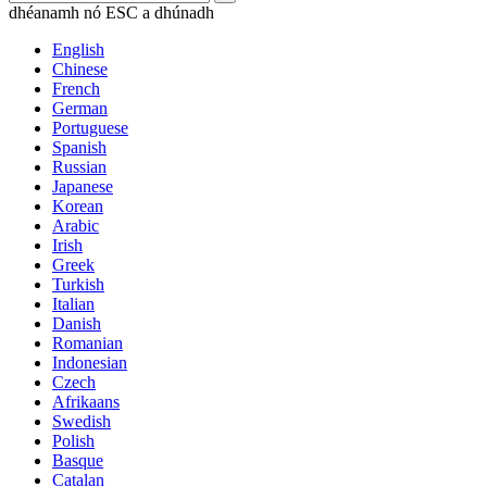
dhéanamh nó ESC a dhúnadh
English
Chinese
French
German
Portuguese
Spanish
Russian
Japanese
Korean
Arabic
Irish
Greek
Turkish
Italian
Danish
Romanian
Indonesian
Czech
Afrikaans
Swedish
Polish
Basque
Catalan