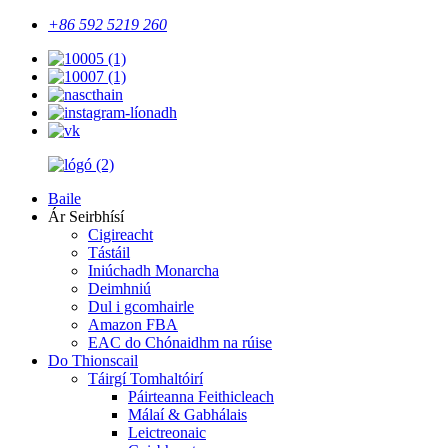
+86 592 5219 260
Baile
Ár Seirbhísí
Cigireacht
Tástáil
Iniúchadh Monarcha
Deimhniú
Dul i gcomhairle
Amazon FBA
EAC do Chónaidhm na rúise
Do Thionscail
Táirgí Tomhaltóirí
Páirteanna Feithicleach
Málaí & Gabhálais
Leictreonaic