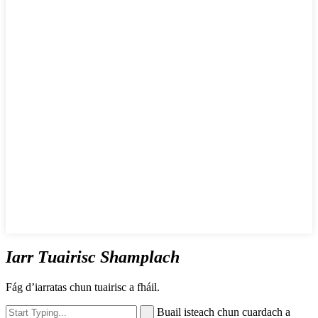
Iarr Tuairisc Shamplach
Fág d’iarratas chun tuairisc a fháil.
Buail isteach chun cuardach a