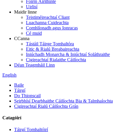
Foirm Áirithinte
Uirlisí
Maidir linne
Teistiméireachtaí Cliant
Luachanna Cuideachta
Comhlíonadh agus Ionracas
Cé muid
CCanna
Tástáil Táirge Tomhaltóra
Eitic & Rialú Breabaireachta
Iniúchadh Monarcha & Iniúchtaí Soláthraithe
Cigireachtaí Rialaithe Cáilíochta
Déan Teagmháil Linn
English
Baile
Táirgí
Do Thionscail
Seirbhísí Dearbhaithe Cáilíochta Bia & Talmhaíochta
Cigireachtaí Rialú Cáilíochta Grán
Catagóirí
Táirgí Tomhaltóirí