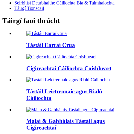
Seirbhísí Dearbhaithe Cáilíochta Bia & Talmhaíochta
Táirgí Tionscail
Táirgí faoi thrácht
Tástáil Earraí Crua
Cigireachtaí Cáilíochta Coisbheart
Tástáil Leictreonaic agus Rialú
Cáilíochta
Málaí & Gabhálais Tástáil agus
Cigireachtaí