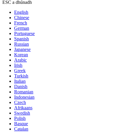
ESC a dhúnadh
English
Chinese
French
German
Portuguese
Spanish
Russian
Japanese
Korean
Arabic
Irish
Greek
Turkish
Italian
Danish
Romanian
Indonesian
Czech
Afrikaans
Swedish
Polish
Basque
Catalan