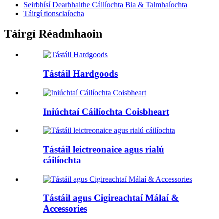
Seirbhísí Dearbhaithe Cáilíochta Bia & Talmhaíochta
Táirgí tionsclaíocha
Táirgí Réadmhaoin
Tástáil Hardgoods
Iniúchtaí Cáilíochta Coisbheart
Tástáil leictreonaice agus rialú
cáilíochta
Tástáil agus Cigireachtaí Málaí &
Accessories