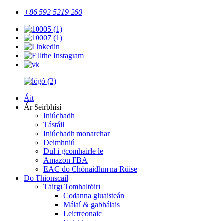
+86 592 5219 260
Áit
Ár Seirbhísí
Iniúchadh
Tástáil
Iniúchadh monarchan
Deimhniú
Dul i gcomhairle le
Amazon FBA
EAC do Chónaidhm na Rúise
Do Thionscail
Táirgí Tomhaltóirí
Codanna gluaisteán
Málaí & gabhálais
Leictreonaic