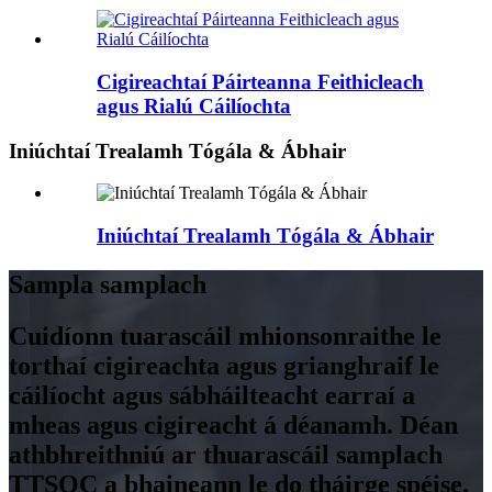
Cigireachtaí Páirteanna Feithicleach
agus Rialú Cáilíochta
Iniúchtaí Trealamh Tógála & Ábhair
Iniúchtaí Trealamh Tógála & Ábhair
Sampla samplach
Cuidíonn tuarascáil mhionsonraithe le
torthaí cigireachta agus grianghraif le
cáilíocht agus sábháilteacht earraí a
mheas agus cigireacht á déanamh. Déan
athbhreithniú ar thuarascáil samplach
TTSQC a bhaineann le do tháirge spéise.