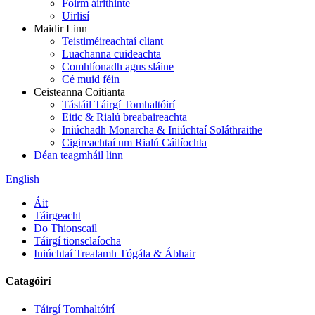
Foirm áirithinte
Uirlisí
Maidir Linn
Teistiméireachtaí cliant
Luachanna cuideachta
Comhlíonadh agus sláine
Cé muid féin
Ceisteanna Coitianta
Tástáil Táirgí Tomhaltóirí
Eitic & Rialú breabaireachta
Iniúchadh Monarcha & Iniúchtaí Soláthraithe
Cigireachtaí um Rialú Cáilíochta
Déan teagmháil linn
English
Áit
Táirgeacht
Do Thionscail
Táirgí tionsclaíocha
Iniúchtaí Trealamh Tógála & Ábhair
Catagóirí
Táirgí Tomhaltóirí