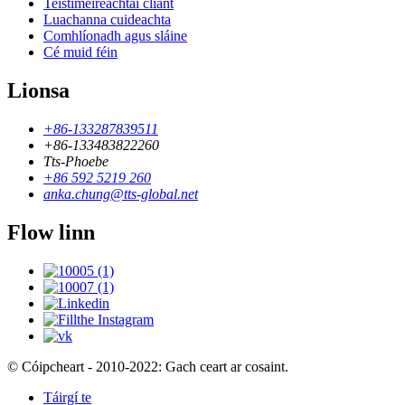
Teistiméireachtaí cliant
Luachanna cuideachta
Comhlíonadh agus sláine
Cé muid féin
Lionsa
+86-133287839511
+86-133483822260
Tts-Phoebe
+86 592 5219 260
anka.chung@tts-global.net
Flow linn
© Cóipcheart - 2010-2022: Gach ceart ar cosaint.
Táirgí te