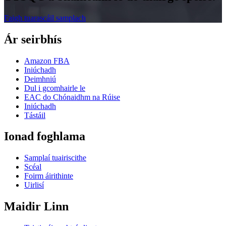
Faigh tuarascáil samplach
Ár seirbhís
Amazon FBA
Iniúchadh
Deimhniú
Dul i gcomhairle le
EAC do Chónaidhm na Rúise
Iniúchadh
Tástáil
Ionad foghlama
Samplaí tuairiscithe
Scéal
Foirm áirithinte
Uirlisí
Maidir Linn