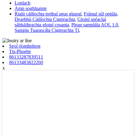
Lonlach
Amp soghluaiste
Rialú cáilíochta torthaí agus glasraí
,
Frámaí súl optúla
,
Dearbhú Cáilíochta Cigireachta
,
Gloiní spéaclaí
sábháilteachta gloiní cosanta
,
Plean samplála AQL 1.0
,
Sampla Tuarascála Cigireachta Tí
,
Seol ríomhphost
Tts-Phoebe
86133287839511
86133483822260
x