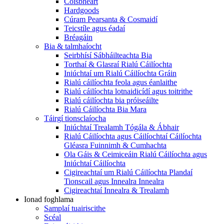
Coisbheart
Hardgoods
Cúram Pearsanta & Cosmaidí
Teicstíle agus éadaí
Bréagáin
Bia & talmhaíocht
Seirbhísí Sábháilteachta Bia
Torthaí & Glasraí Rialú Cáilíochta
Iniúchtaí um Rialú Cáilíochta Gráin
Rialú cáilíochta feola agus éanlaithe
Rialú cáilíochta lotnaidicídí agus toitrithe
Rialú cáilíochta bia próiseáilte
Rialú Cáilíochta Bia Mara
Táirgí tionsclaíocha
Iniúchtaí Trealamh Tógála & Ábhair
Rialú Cáilíochta agus Cáilíochtaí Cáilíochta
Gléasra Fuinnimh & Cumhachta
Ola Gáis & Ceimiceáin Rialú Cáilíochta agus
Iniúchtaí Cáilíochta
Cigireachtaí um Rialú Cáilíochta Plandaí
Tionscail agus Innealra Innealra
Cigireachtaí Innealra & Trealamh
Ionad foghlama
Samplaí tuairiscithe
Scéal