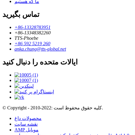
ما که هستیم
تماس بگیرید
+86-13328783951
+86-13348382260
TTS-Phoebe
+86 592 5219 260
anka.chung@tts-global.net
ایالات متحده را دنبال کنید
© Copyright - 2010-2022: کلیه حقوق محفوظ است.
محصولات داغ
نقشه سایت
AMP موبایل