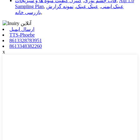
Aql 1.0
,
قاب چشم نوری
,
کنترل کیفیت میوه ها و سبزیجات
عینک ایمنی
,
عینک عینک
,
نمونه گزارش
,
Sampling Plan
,
بازرسی خانه
ارسال ایمیل
TTS-Phoebe
8613328783951
8613348382260
x