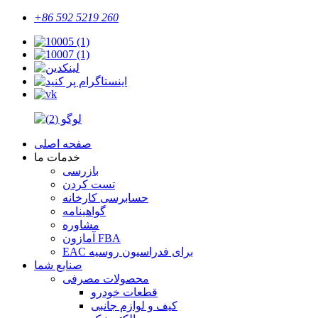
+86 592 5219 260
صفحه اصلی
خدمات ما
بازرسی
تست کردن
حسابرسی کارخانه
گواهینامه
مشاوره
آمازون FBA
EAC برای فدراسیون روسیه
صنایع شما
محصولات مصرفی
قطعات خودرو
کیف و لوازم جانبی