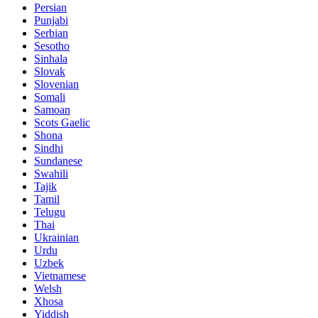
Persian
Punjabi
Serbian
Sesotho
Sinhala
Slovak
Slovenian
Somali
Samoan
Scots Gaelic
Shona
Sindhi
Sundanese
Swahili
Tajik
Tamil
Telugu
Thai
Ukrainian
Urdu
Uzbek
Vietnamese
Welsh
Xhosa
Yiddish