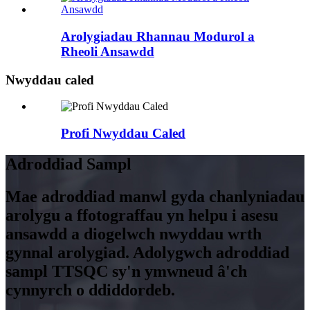
Arolygiadau Rhannau Modurol a
Rheoli Ansawdd
Nwyddau caled
Profi Nwyddau Caled
Adroddiad Sampl
Mae adroddiad manwl gyda chanlyniadau
arolygu a ffotograffau yn helpu i asesu
ansawdd a diogelwch nwyddau wrth
gynnal arolygiad. Adolygwch adroddiad
sampl TTSQC sy'n ymwneud â'ch
cynnyrch o ddiddordeb.