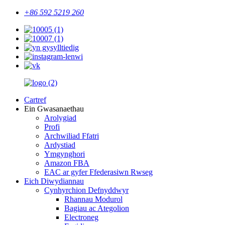
+86 592 5219 260
Cartref
Ein Gwasanaethau
Arolygiad
Profi
Archwiliad Ffatri
Ardystiad
Ymgynghori
Amazon FBA
EAC ar gyfer Ffederasiwn Rwseg
Eich Diwydiannau
Cynhyrchion Defnyddwyr
Rhannau Modurol
Bagiau ac Ategolion
Electroneg