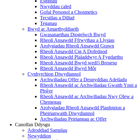
Esgidiau
Nwyddau caled
Gofal Personol a Chosmetics
Tecstilau a Dillad
Teganau
Bwyd ac Amaethyddiaeth
Gwasanaethau Diogelwch Bwyd
Rheoli Ansawdd Ffrwythau a Llysiau
Arolygiadau Rheoli Ansawdd Grawn
Rheoli Ansawdd Cig A Dofednod
Rheoli Ansawdd Plaladdwyr A Fygdarthu
Rheoli Ansawdd Bwyd wedi'i Brosesu
Rheoli Ansawdd Bwyd Môr
Cynhyrchion Diwydiannol
Archwiliadau Offer a Deunyddiau Adeiladu
Rheoli Ansawdd ac Archwiliadau Gwaith Ynni a
Phŵer
Rheoli Ansawdd ac Archwiliadau Nwy Olew a
Chemegau
Arolygiadau Rheoli Ansawdd Planhigion a
Pheirianwaith Diwydiannol
Archwiliadau Peiriannau ac Offer
Canolfan Ddysgu
Adroddiad Samplau
Newyddion