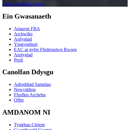
Cael Adroddiad Sampl
Ein Gwasanaeth
Amazon FBA
Archwilio
Ardystiad
Ymgynghori
EAC ar gyfer Ffederasiwn Rwseg
Arolygiad
Profi
Canolfan Ddysgu
Adroddiad Samplau
Newyddion
Ffurflen Archebu
Offer
AMDANOM NI
Tystebau Cleient
Gwerthoedd Cwmni