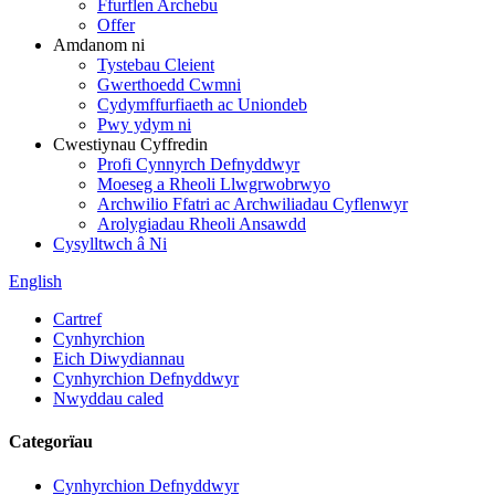
Ffurflen Archebu
Offer
Amdanom ni
Tystebau Cleient
Gwerthoedd Cwmni
Cydymffurfiaeth ac Uniondeb
Pwy ydym ni
Cwestiynau Cyffredin
Profi Cynnyrch Defnyddwyr
Moeseg a Rheoli Llwgrwobrwyo
Archwilio Ffatri ac Archwiliadau Cyflenwyr
Arolygiadau Rheoli Ansawdd
Cysylltwch â Ni
English
Cartref
Cynhyrchion
Eich Diwydiannau
Cynhyrchion Defnyddwyr
Nwyddau caled
Categorïau
Cynhyrchion Defnyddwyr