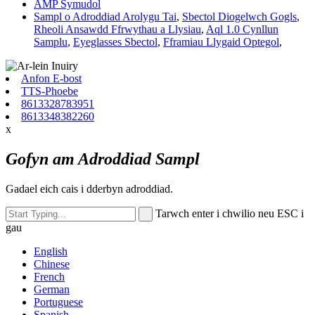
AMP Symudol
Sampl o Adroddiad Arolygu Tai
,
Sbectol Diogelwch Gogls
,
Rheoli Ansawdd Ffrwythau a Llysiau
,
Aql 1.0 Cynllun
Samplu
,
Eyeglasses Sbectol
,
Fframiau Llygaid Optegol
,
Anfon E-bost
TTS-Phoebe
8613328783951
8613348382260
x
Gofyn am Adroddiad Sampl
Gadael eich cais i dderbyn adroddiad.
Tarwch enter i chwilio neu ESC i
gau
English
Chinese
French
German
Portuguese
Spanish