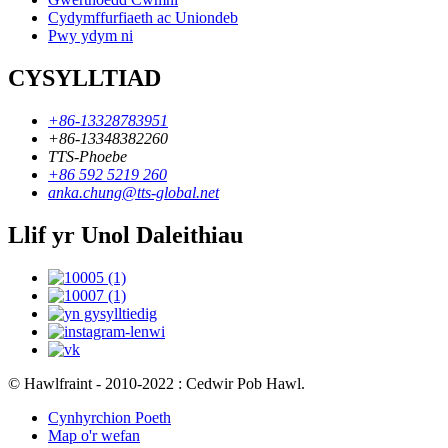
Cydymffurfiaeth ac Uniondeb
Pwy ydym ni
CYSYLLTIAD
+86-13328783951
+86-13348382260
TTS-Phoebe
+86 592 5219 260
anka.chung@tts-global.net
Llif yr Unol Daleithiau
© Hawlfraint - 2010-2022 : Cedwir Pob Hawl.
Cynhyrchion Poeth
Map o'r wefan