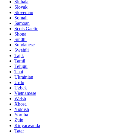
Sinhala
Slovak
Slovenian
Somali
Samoan
Scots Gaelic
Shona
Sindhi
Sundanese
Swahili
Tajik
Tamil
Telugu
Thai
Ukrainian
Urdu
Uzbek
Vietnamese
Welsh
Xhosa
Yiddish
Yoruba
Zulu
Kinyarwanda
Tatar