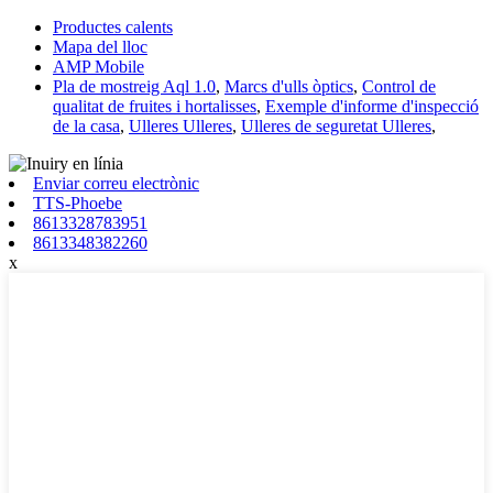
Productes calents
Mapa del lloc
AMP Mobile
Pla de mostreig Aql 1.0
,
Marcs d'ulls òptics
,
Control de
qualitat de fruites i hortalisses
,
Exemple d'informe d'inspecció
de la casa
,
Ulleres Ulleres
,
Ulleres de seguretat Ulleres
,
Enviar correu electrònic
TTS-Phoebe
8613328783951
8613348382260
x