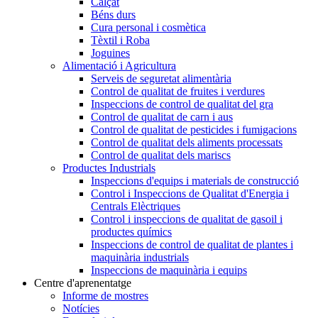
Calçat
Béns durs
Cura personal i cosmètica
Tèxtil i Roba
Joguines
Alimentació i Agricultura
Serveis de seguretat alimentària
Control de qualitat de fruites i verdures
Inspeccions de control de qualitat del gra
Control de qualitat de carn i aus
Control de qualitat de pesticides i fumigacions
Control de qualitat dels aliments processats
Control de qualitat dels mariscs
Productes Industrials
Inspeccions d'equips i materials de construcció
Control i Inspeccions de Qualitat d'Energia i
Centrals Elèctriques
Control i inspeccions de qualitat de gasoil i
productes químics
Inspeccions de control de qualitat de plantes i
maquinària industrials
Inspeccions de maquinària i equips
Centre d'aprenentatge
Informe de mostres
Notícies