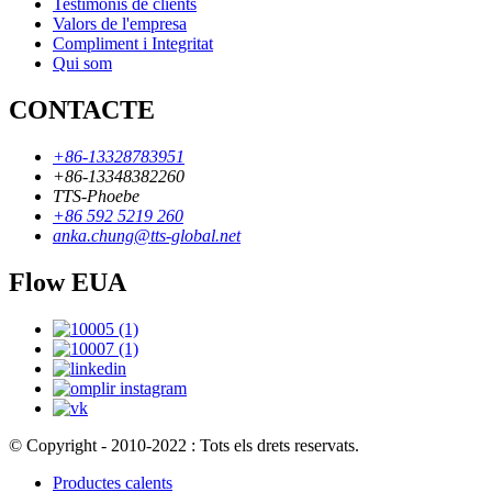
Testimonis de clients
Valors de l'empresa
Compliment i Integritat
Qui som
CONTACTE
+86-13328783951
+86-13348382260
TTS-Phoebe
+86 592 5219 260
anka.chung@tts-global.net
Flow EUA
© Copyright - 2010-2022 : Tots els drets reservats.
Productes calents