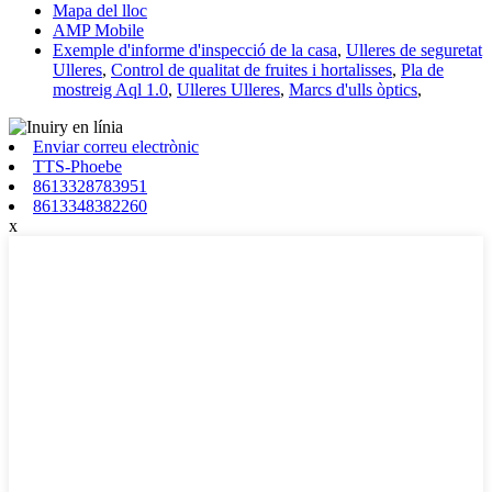
Mapa del lloc
AMP Mobile
Exemple d'informe d'inspecció de la casa
,
Ulleres de seguretat
Ulleres
,
Control de qualitat de fruites i hortalisses
,
Pla de
mostreig Aql 1.0
,
Ulleres Ulleres
,
Marcs d'ulls òptics
,
Enviar correu electrònic
TTS-Phoebe
8613328783951
8613348382260
x