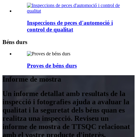
Inspeccions de peces d'automoció i
control de qualitat
Béns durs
Proves de béns durs
Informe de mostra
Un informe detallat amb resultats de la
inspecció i fotografies ajuda a avaluar la
qualitat i la seguretat dels béns quan es
realitza una inspecció. Reviseu un
informe de mostra de TTSQC relacionat
amb el vostre producte d'interès.