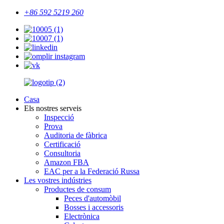
+86 592 5219 260
Casa
Els nostres serveis
Inspecció
Prova
Auditoria de fàbrica
Certificació
Consultoria
Amazon FBA
EAC per a la Federació Russa
Les vostres indústries
Productes de consum
Peces d'automòbil
Bosses i accessoris
Electrònica