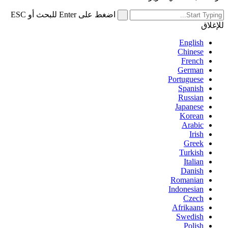
اضغط على Enter للبحث أو ESC
للإغلاق
English
Chinese
French
German
Portuguese
Spanish
Russian
Japanese
Korean
Arabic
Irish
Greek
Turkish
Italian
Danish
Romanian
Indonesian
Czech
Afrikaans
Swedish
Polish