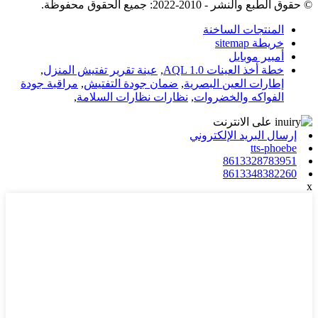
© حقوق الطبع والنشر - 2010-2022: جميع الحقوق محفوظة.
المنتجات الساخنة
خريطة sitemap
أمبير موبايل
خطة أخذ العينات AQL 1.0
,
عينة تقرير تفتيش المنزل
,
إطارات العين البصرية
,
ضمان جودة التفتيش
,
مراقبة جودة
الفواكه والخضروات
,
نظارات نظارات السلامة
,
إرسال البريد الإلكتروني
tts-phoebe
8613328783951
8613348382260
x