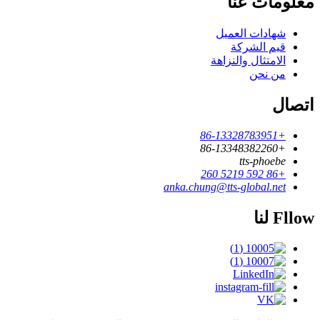
معلومات عنا
شهادات العميل
قيم الشركة
الامتثال والنزاهة
من نحن
اتصال
+86-13328783951
+86-13348382260
tts-phoebe
+86 592 5219 260
anka.chung@tts-global.net
Fllow لنا