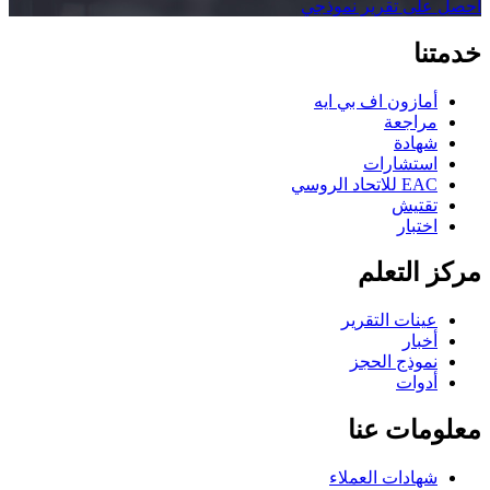
احصل على تقرير نموذجي
خدمتنا
أمازون اف بي ايه
مراجعة
شهادة
استشارات
EAC للاتحاد الروسي
تقتيش
اختبار
مركز التعلم
عينات التقرير
أخبار
نموذج الحجز
أدوات
معلومات عنا
شهادات العملاء