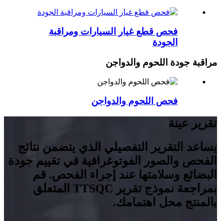
فحص قطع غيار السيارات ومراقبة
الجودة
مراقبة جودة اللحوم والدواجن
فحص اللحوم والدواجن
تقرير عينة
يساعد التقرير التفصيلي الذي يتضمن نتائج
الفحص والصور الفوتوغرافية في تقييم جودة
البضائع وسلامتها عند إجراء الفحص. قم
بمراجعة نموذج تقرير TTSQC المتعلق
بالمنتج محل اهتمامك.