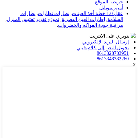
خريطة الموقع
أمبير موبايل
عقل 1.0 خطة أخذ العينات
,
نظارات نظارات
,
نظارات
السلامة
,
إطارات العين البصرية
,
نموذج تقرير تفتيش المنزل
,
مراقبة جودة الفواكه والخضروات
,
إرسال البريد الإلكتروني
تحويل النص إلى كلام-فيبي
8613328783951
8613348382260
x