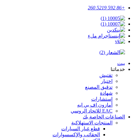
+86 592 5219 260
بيت
خدماتنا
تقتيش
اختبار
تدقيق المصنع
شهادة
استشارات
أمازون اف بي ايه
EAC للاتحاد الروسي
الصناعات الخاصة بك
المنتجات الاستهلاكية
قطع غيار السيارات
الحقائب والإكسسوارات