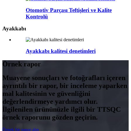
Otomotiv Parçası Teftişleri ve Kalite
Kontrolü
Ayakkabı
Ayakkabı kalitesi denetimleri
Örnek rapor
Muayene sonuçları ve fotoğrafları içeren
ayrıntılı bir rapor, bir inceleme yaparken
mal kalitesinin ve güvenliğini
değerlendirmeye yardımcı olur.
İlgilenilen ürününüzle ilgili bir TTSQC
örnek raporunu gözden geçirin.
Örnek bir rapor alın