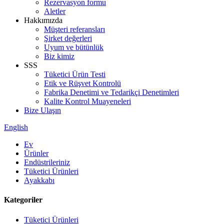
Rezervasyon formu
Aletler
Hakkımızda
Müşteri referansları
Şirket değerleri
Uyum ve bütünlük
Biz kimiz
SSS
Tüketici Ürün Testi
Etik ve Rüşvet Kontrolü
Fabrika Denetimi ve Tedarikçi Denetimleri
Kalite Kontrol Muayeneleri
Bize Ulaşın
English
Ev
Ürünler
Endüstrileriniz
Tüketici Ürünleri
Ayakkabı
Kategoriler
Tüketici Ürünleri