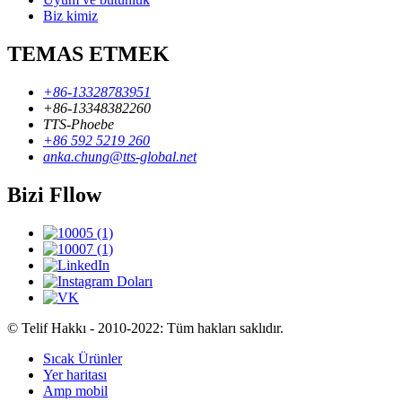
Biz kimiz
TEMAS ETMEK
+86-13328783951
+86-13348382260
TTS-Phoebe
+86 592 5219 260
anka.chung@tts-global.net
Bizi Fllow
© Telif Hakkı - 2010-2022: Tüm hakları saklıdır.
Sıcak Ürünler
Yer haritası
Amp mobil