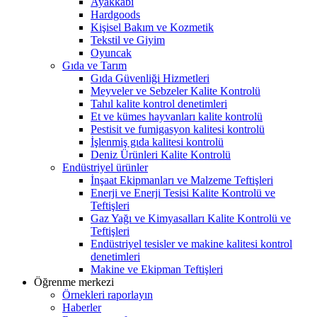
Ayakkabı
Hardgoods
Kişisel Bakım ve Kozmetik
Tekstil ve Giyim
Oyuncak
Gıda ve Tarım
Gıda Güvenliği Hizmetleri
Meyveler ve Sebzeler Kalite Kontrolü
Tahıl kalite kontrol denetimleri
Et ve kümes hayvanları kalite kontrolü
Pestisit ve fumigasyon kalitesi kontrolü
İşlenmiş gıda kalitesi kontrolü
Deniz Ürünleri Kalite Kontrolü
Endüstriyel ürünler
İnşaat Ekipmanları ve Malzeme Teftişleri
Enerji ve Enerji Tesisi Kalite Kontrolü ve
Teftişleri
Gaz Yağı ve Kimyasalları Kalite Kontrolü ve
Teftişleri
Endüstriyel tesisler ve makine kalitesi kontrol
denetimleri
Makine ve Ekipman Teftişleri
Öğrenme merkezi
Örnekleri raporlayın
Haberler