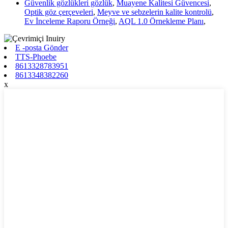
Güvenlik gözlükleri gözlük
,
Muayene Kalitesi Güvencesi
,
Optik göz çerçeveleri
,
Meyve ve sebzelerin kalite kontrolü
,
Ev İnceleme Raporu Örneği
,
AQL 1.0 Örnekleme Planı
,
E -posta Gönder
TTS-Phoebe
8613328783951
8613348382260
x