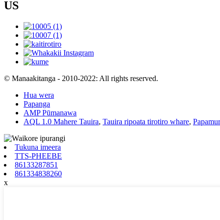
US
© Manaakitanga - 2010-2022: All rights reserved.
Hua wera
Papanga
AMP Pūmanawa
AQL 1.0 Mahere Tauira
,
Tauira ripoata tirotiro whare
,
Papamuri
Tukuna imeera
TTS-PHEEBE
86133287851
861334838260
x