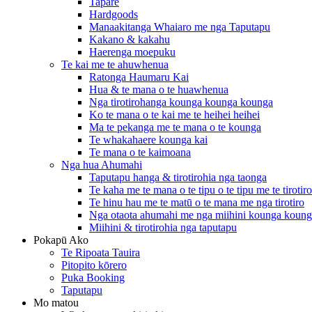
Tapare
Hardgoods
Manaakitanga Whaiaro me nga Taputapu
Kakano & kakahu
Haerenga moepuku
Te kai me te ahuwhenua
Ratonga Haumaru Kai
Hua & te mana o te huawhenua
Nga tirotirohanga kounga kounga kounga
Ko te mana o te kai me te heihei heihei
Ma te pekanga me te mana o te kounga
Te whakahaere kounga kai
Te mana o te kaimoana
Nga hua Ahumahi
Taputapu hanga & tirotirohia nga taonga
Te kaha me te mana o te tipu o te tipu me te tirotiro
Te hinu hau me te matū o te mana me nga tirotiro
Nga otaota ahumahi me nga miihini kounga kounga
Miihini & tirotirohia nga taputapu
Pokapū Ako
Te Ripoata Tauira
Pitopito kōrero
Puka Booking
Taputapu
Mo matou