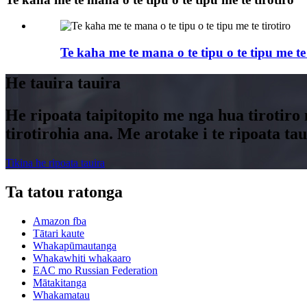
Te kaha me te mana o te tipu o te tipu me te 
He tauira tauira
He ripoata taipitopito me nga hua tirotir
tirotirohia ana. Me arotake i te ripoata t
Tikina he ripoata tauira
Ta tatou ratonga
Amazon fba
Tātari kaute
Whakapūmautanga
Whakawhiti whakaaro
EAC mo Russian Federation
Mātakitanga
Whakamatau