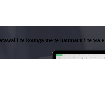
atawai i te kounga me te haumaru i te wa e