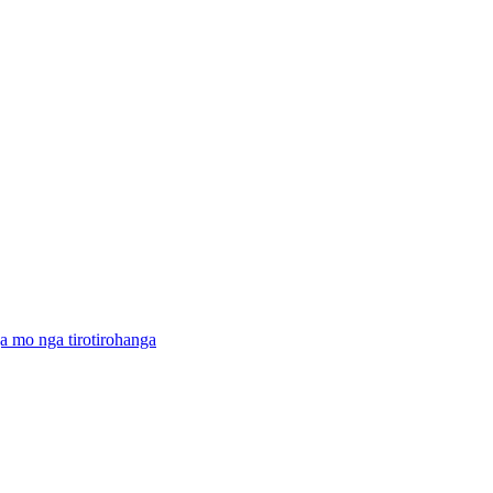
 mo nga tirotirohanga