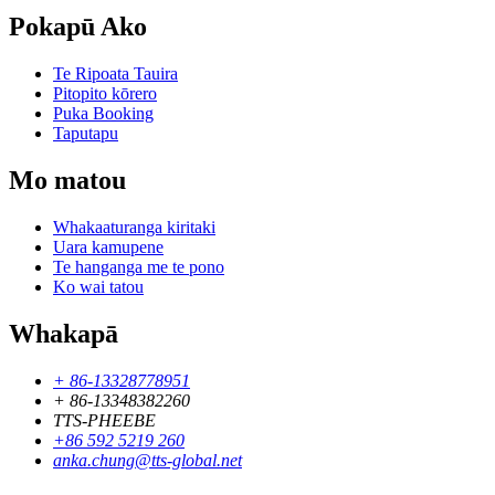
Pokapū Ako
Te Ripoata Tauira
Pitopito kōrero
Puka Booking
Taputapu
Mo matou
Whakaaturanga kiritaki
Uara kamupene
Te hanganga me te pono
Ko wai tatou
Whakapā
+ 86-13328778951
+ 86-13348382260
TTS-PHEEBE
+86 592 5219 260
anka.chung@tts-global.net