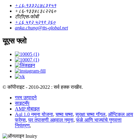
+८६-१३३२८७८३९५१
+८६-१३३४८३८२२६०
टीटीएस-फोबी
+८६ ५९२ ५२१९ २६०
anka.chung@tts-global.net
यूएस फ्लो
© कॉपीराइट - 2010-2022 : सर्व हक्क राखीव.
गरम उत्पादने
साइटमॅप
AMP मोबाइल
Aql 1.0 नमुना योजना
,
चष्मा चष्मा
,
सुरक्षा चष्मा गॉगल
,
ऑप्टिकल आय
फ्रेम्स
,
घर तपासणी अहवाल नमुना
,
फळे आणि भाज्यांचे गुणवत्ता
नियंत्रण
,