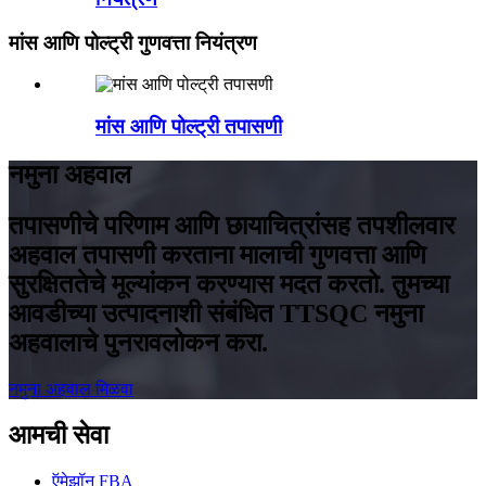
मांस आणि पोल्ट्री गुणवत्ता नियंत्रण
मांस आणि पोल्ट्री तपासणी
नमुना अहवाल
तपासणीचे परिणाम आणि छायाचित्रांसह तपशीलवार
अहवाल तपासणी करताना मालाची गुणवत्ता आणि
सुरक्षिततेचे मूल्यांकन करण्यास मदत करतो. तुमच्या
आवडीच्या उत्पादनाशी संबंधित TTSQC नमुना
अहवालाचे पुनरावलोकन करा.
नमुना अहवाल मिळवा
आमची सेवा
ऍमेझॉन FBA