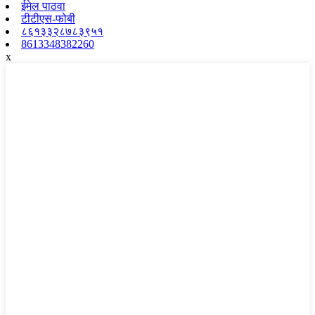
ईमेल पाठवा
टीटीएस-फोबी
८६१३३२८७८३९५१
8613348382260
x