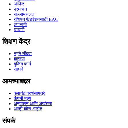
ऑडिट
प्रमाणन
सल्लामसलत
रशियन फेडरेशनसाठी EAC
तपासणी
चाचणी
शिक्षण केंद्र
नमुने नोंदवा
बातम्या
बुकिंग फॉर्म
साधने
आमच्याबद्दल
क्लायंट प्रशंसापत्रे
कंपनी मूल्ये
अनुपालन आणि अखंडता
आम्ही कोण आहोत
संपर्क