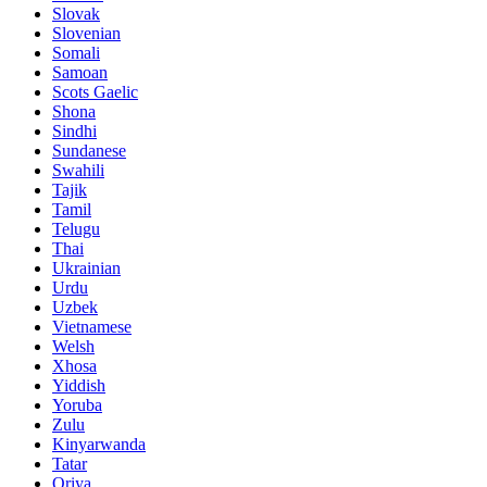
Slovak
Slovenian
Somali
Samoan
Scots Gaelic
Shona
Sindhi
Sundanese
Swahili
Tajik
Tamil
Telugu
Thai
Ukrainian
Urdu
Uzbek
Vietnamese
Welsh
Xhosa
Yiddish
Yoruba
Zulu
Kinyarwanda
Tatar
Oriya