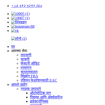
+८६ ५९२ ५२१९ २६०
घर
आमच्या सेवा
तपासणी
चाचणी
फॅक्टरी ऑडिट
प्रमाणन
सल्लामसलत
ऍमेझॉन FBA
रशियन फेडरेशनसाठी EAC
आपले उद्योग
ग्राहक उत्पादने
ऑटोमोटिव्ह भाग
पिशव्या आणि ॲक्सेसरीज
इलेक्ट्रॉनिक्स