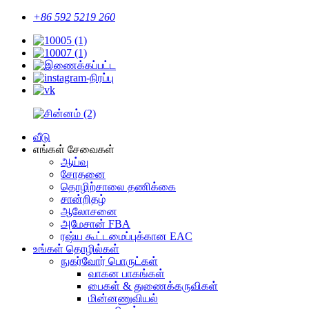
+86 592 5219 260
வீடு
எங்கள் சேவைகள்
ஆய்வு
சோதனை
தொழிற்சாலை தணிக்கை
சான்றிதழ்
ஆலோசனை
அமேசான் FBA
ரஷ்ய கூட்டமைப்புக்கான EAC
உங்கள் தொழில்கள்
நுகர்வோர் பொருட்கள்
வாகன பாகங்கள்
பைகள் & துணைக்கருவிகள்
மின்னணுவியல்