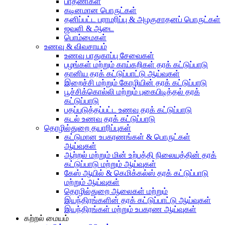
பாதணிகள்
கடினமான பொருட்கள்
தனிப்பட்ட பராமரிப்பு & அழகுசாதனப் பொருட்கள்
ஜவுளி & ஆடை
பொம்மைகள்
உணவு & விவசாயம்
உணவு பாதுகாப்பு சேவைகள்
பழங்கள் மற்றும் காய்கறிகள் தரக் கட்டுப்பாடு
தானிய தரக் கட்டுப்பாட்டு ஆய்வுகள்
இறைச்சி மற்றும் கோழியின் தரக் கட்டுப்பாடு
பூச்சிக்கொல்லி மற்றும் புகைபிடித்தல் தரக்
கட்டுப்பாடு
பதப்படுத்தப்பட்ட உணவு தரக் கட்டுப்பாடு
கடல் உணவு தரக் கட்டுப்பாடு
தொழில்துறை தயாரிப்புகள்
கட்டுமான உபகரணங்கள் & பொருட்கள்
ஆய்வுகள்
ஆற்றல் மற்றும் மின் உற்பத்தி நிலையத்தின் தரக்
கட்டுப்பாடு மற்றும் ஆய்வுகள்
கேஸ் ஆயில் & கெமிக்கல்ஸ் தரக் கட்டுப்பாடு
மற்றும் ஆய்வுகள்
தொழில்துறை ஆலைகள் மற்றும்
இயந்திரங்களின் தரக் கட்டுப்பாட்டு ஆய்வுகள்
இயந்திரங்கள் மற்றும் உபகரண ஆய்வுகள்
கற்றல் மையம்