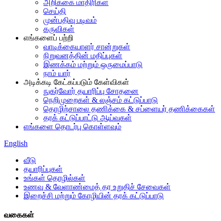
அறிக்கை மாதிரிகள்
செய்தி
முன்பதிவு படிவம்
கருவிகள்
எங்களைப் பற்றி
வாடிக்கையாளர் சான்றுகள்
நிறுவனத்தின் மதிப்புகள்
இணக்கம் மற்றும் ஒருமைப்பாடு
நாம் யார்
அடிக்கடி கேட்கப்படும் கேள்விகள்
நுகர்வோர் தயாரிப்பு சோதனை
நெறிமுறைகள் & லஞ்சம் கட்டுப்பாடு
தொழிற்சாலை தணிக்கை & சப்ளையர் தணிக்கைகள்
தரக் கட்டுப்பாட்டு ஆய்வுகள்
எங்களை தொடர்பு கொள்ளவும்
English
வீடு
தயாரிப்புகள்
உங்கள் தொழில்கள்
உணவு & வேளாண்மைத் தர உறுதிச் சேவைகள்
இறைச்சி மற்றும் கோழியின் தரக் கட்டுப்பாடு
வகைகள்