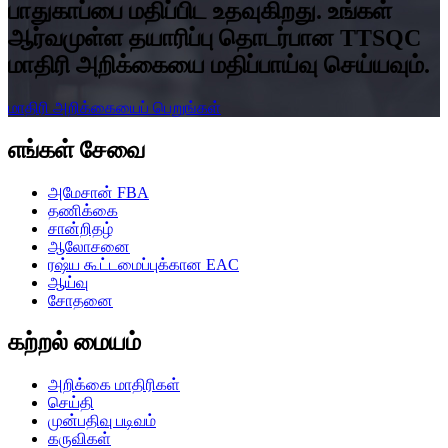
பாதுகாப்பை மதிப்பிட உதவுகிறது. உங்கள்
ஆர்வமுள்ள தயாரிப்பு தொடர்பான TTSQC
மாதிரி அறிக்கையை மதிப்பாய்வு செய்யவும்.
மாதிரி அறிக்கையைப் பெறுங்கள்
எங்கள் சேவை
அமேசான் FBA
தணிக்கை
சான்றிதழ்
ஆலோசனை
ரஷ்ய கூட்டமைப்புக்கான EAC
ஆய்வு
சோதனை
கற்றல் மையம்
அறிக்கை மாதிரிகள்
செய்தி
முன்பதிவு படிவம்
கருவிகள்