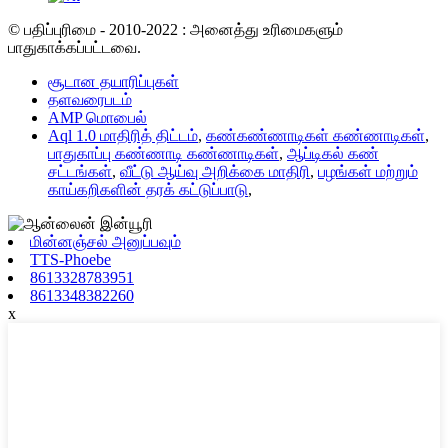
© பதிப்புரிமை - 2010-2022 : அனைத்து உரிமைகளும்
பாதுகாக்கப்பட்டவை.
சூடான தயாரிப்புகள்
தளவரைபடம்
AMP மொபைல்
Aql 1.0 மாதிரித் திட்டம்
,
கண்கண்ணாடிகள் கண்ணாடிகள்
,
பாதுகாப்பு கண்ணாடி கண்ணாடிகள்
,
ஆப்டிகல் கண்
சட்டங்கள்
,
வீட்டு ஆய்வு அறிக்கை மாதிரி
,
பழங்கள் மற்றும்
காய்கறிகளின் தரக் கட்டுப்பாடு
,
மின்னஞ்சல் அனுப்பவும்
TTS-Phoebe
8613328783951
8613348382260
x