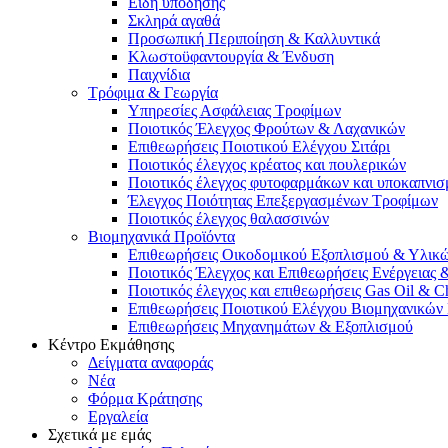
Είδη υπόδησης
Σκληρά αγαθά
Προσωπική Περιποίηση & Καλλυντικά
Κλωστοϋφαντουργία & Ένδυση
Παιχνίδια
Τρόφιμα & Γεωργία
Υπηρεσίες Ασφάλειας Τροφίμων
Ποιοτικός Έλεγχος Φρούτων & Λαχανικών
Επιθεωρήσεις Ποιοτικού Ελέγχου Σιτάρι
Ποιοτικός έλεγχος κρέατος και πουλερικών
Ποιοτικός έλεγχος φυτοφαρμάκων και υποκαπνι
Έλεγχος Ποιότητας Επεξεργασμένων Τροφίμων
Ποιοτικός έλεγχος θαλασσινών
Βιομηχανικά Προϊόντα
Επιθεωρήσεις Οικοδομικού Εξοπλισμού & Υλικ
Ποιοτικός Έλεγχος και Επιθεωρήσεις Ενέργεια
Ποιοτικός έλεγχος και επιθεωρήσεις Gas Oil & C
Επιθεωρήσεις Ποιοτικού Ελέγχου Βιομηχανικώ
Επιθεωρήσεις Μηχανημάτων & Εξοπλισμού
Κέντρο Εκμάθησης
Δείγματα αναφοράς
Νέα
Φόρμα Κράτησης
Εργαλεία
Σχετικά με εμάς