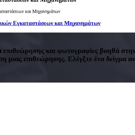
ανικών Εγκαταστάσεων και Μηχανημάτων
 επιθεώρησης και φωτογραφίες βοηθά στην 
ση μιας επιθεώρησης. Ελέγξτε ένα δείγμα α