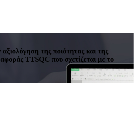
αξιολόγηση της ποιότητας και της
ναφοράς TTSQC που σχετίζεται με το