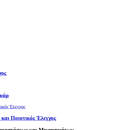
χος
ουάρ
και Ποιοτικός Έλεγχος
καταστάσεων και Μηχανημάτων