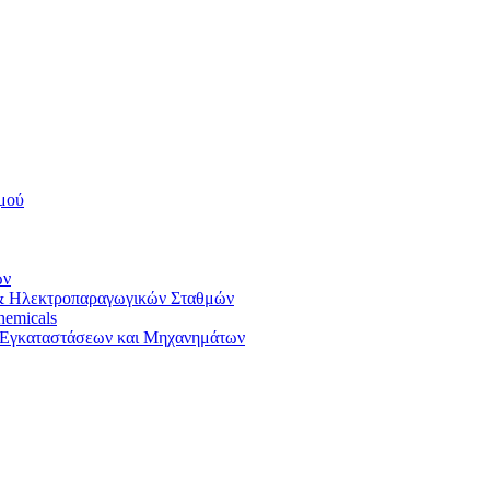
σμού
ών
ς & Ηλεκτροπαραγωγικών Σταθμών
hemicals
ν Εγκαταστάσεων και Μηχανημάτων