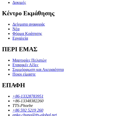
Δοκιμές
Κέντρο Εκμάθησης
Δείγματα αναφοράς
Νέα
Φόρμα Κράτησης
Εργαλεία
ΠΕΡΙ ΕΜΑΣ
Μαρτυρίες Πελατών
Εταιρικές Αξίες
Συμμόρφωση και Ακεραιότητα
Ποιοι είμαστε
ΕΠΑΦΗ
+86-13328783951
+86-13348382260
TTS-Phoebe
+86 592 5219 260
anka.chung@tts-global.net