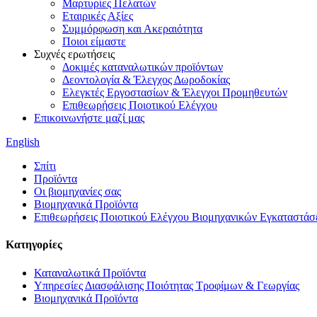
Μαρτυρίες Πελατών
Εταιρικές Αξίες
Συμμόρφωση και Ακεραιότητα
Ποιοι είμαστε
Συχνές ερωτήσεις
Δοκιμές καταναλωτικών προϊόντων
Δεοντολογία & Έλεγχος Δωροδοκίας
Ελεγκτές Εργοστασίων & Έλεγχοι Προμηθευτών
Επιθεωρήσεις Ποιοτικού Ελέγχου
Επικοινωνήστε μαζί μας
English
Σπίτι
Προϊόντα
Οι βιομηχανίες σας
Βιομηχανικά Προϊόντα
Επιθεωρήσεις Ποιοτικού Ελέγχου Βιομηχανικών Εγκαταστά
Κατηγορίες
Καταναλωτικά Προϊόντα
Υπηρεσίες Διασφάλισης Ποιότητας Τροφίμων & Γεωργίας
Βιομηχανικά Προϊόντα