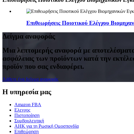
Επιθεωρήσεις Ποιοτικού Ελέγχου Βιομηχ
Δείγμα αναφοράς
Μια λεπτομερής αναφορά με αποτελέσματα
ασφάλειας των προϊόντων κατά την εκτέλε
προϊόν που σας ενδιαφέρει.
Λάβετε ένα δείγμα αναφοράς
Η υπηρεσία μας
Amazon FBA
Ελεγχος
Πιστοποίηση
Συμβουλευτική
ΑΗΚ για τη Ρωσική Ομοσπονδία
Επιθεώρηση