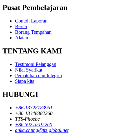
Pusat Pembelajaran
Contoh Laporan
Berita
Borang Tempahan
Alatan
TENTANG KAMI
Testimoni Pelanggan
Nilai Syarikat
Pematuhan dan Integriti
Siapa kita
HUBUNGI
+86-13328783951
+86-13348382260
TTS-Phoebe
+86 592 5219 260
anka.chung@tts-global.net