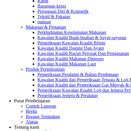
Kasut
Barangan keras
Penjagaan Diri & Kosmetik
Tekstil & Pakaian
mainan
Makanan & Pertanian
Perkhidmatan Keselamatan Makanan
Kawalan Kualiti Buah-buahan & Sayur-sayuran
Pemeriksaan Kawalan Kualiti Bijirin
Kawalan Kualiti Daging Dan Ayam
Kawalan Kualiti Racun Perosak Dan Pengasapan
Kawalan Kualiti Makanan Diproses
Kawalan Kualiti Makanan Laut
Produk Perindustrian
Pemeriksaan Peralatan & Bahan Pembinaan
Kawalan Kualiti dan Pemeriksaan Tenaga & Loji
Kawalan Kualiti dan Pemeriksaan Gas Minyak &
Pemeriksaan Kawalan Kualiti Loji dan Jentera Per
Pemeriksaan Jentera & Peralatan
Pusat Pembelajaran
Contoh Laporan
Berita
Borang Tempahan
Alatan
Tentang kami