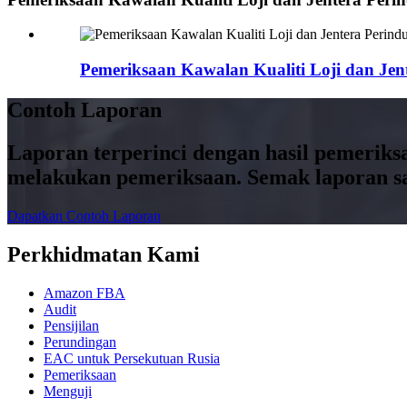
Pemeriksaan Kawalan Kualiti Loji dan Jent
Contoh Laporan
Laporan terperinci dengan hasil pemerik
melakukan pemeriksaan. Semak laporan s
Dapatkan Contoh Laporan
Perkhidmatan Kami
Amazon FBA
Audit
Pensijilan
Perundingan
EAC untuk Persekutuan Rusia
Pemeriksaan
Menguji