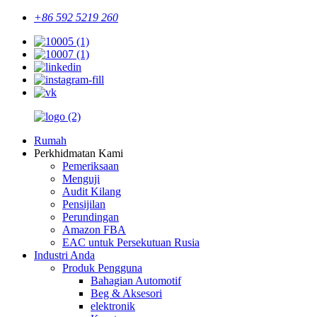
+86 592 5219 260
Rumah
Perkhidmatan Kami
Pemeriksaan
Menguji
Audit Kilang
Pensijilan
Perundingan
Amazon FBA
EAC untuk Persekutuan Rusia
Industri Anda
Produk Pengguna
Bahagian Automotif
Beg & Aksesori
elektronik