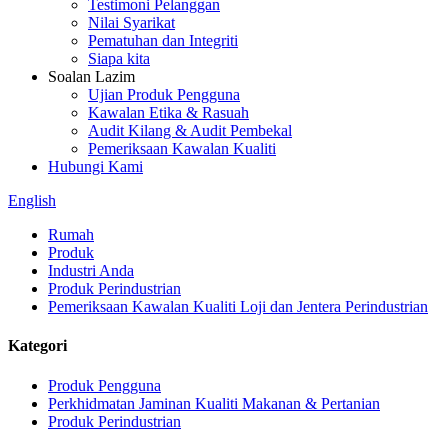
Testimoni Pelanggan
Nilai Syarikat
Pematuhan dan Integriti
Siapa kita
Soalan Lazim
Ujian Produk Pengguna
Kawalan Etika & Rasuah
Audit Kilang & Audit Pembekal
Pemeriksaan Kawalan Kualiti
Hubungi Kami
English
Rumah
Produk
Industri Anda
Produk Perindustrian
Pemeriksaan Kawalan Kualiti Loji dan Jentera Perindustrian
Kategori
Produk Pengguna
Perkhidmatan Jaminan Kualiti Makanan & Pertanian
Produk Perindustrian