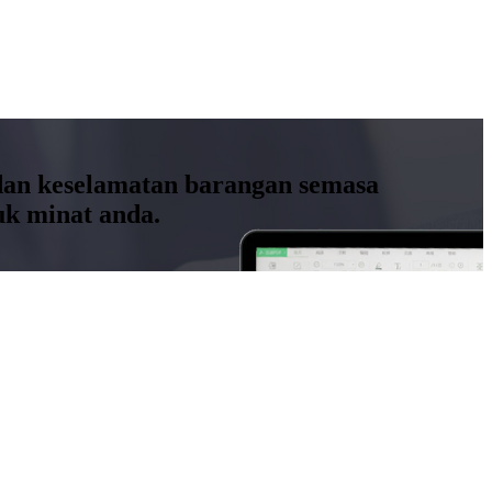
 dan keselamatan barangan semasa
k minat anda.