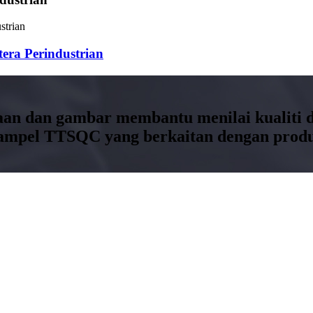
era Perindustrian
saan dan gambar membantu menilai kualiti
ampel TTSQC yang berkaitan dengan produ