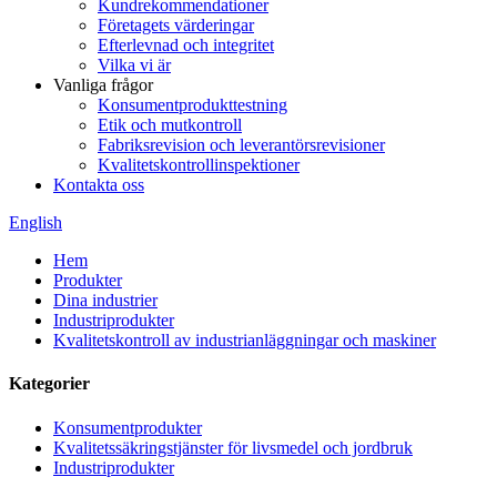
Kundrekommendationer
Företagets värderingar
Efterlevnad och integritet
Vilka vi är
Vanliga frågor
Konsumentprodukttestning
Etik och mutkontroll
Fabriksrevision och leverantörsrevisioner
Kvalitetskontrollinspektioner
Kontakta oss
English
Hem
Produkter
Dina industrier
Industriprodukter
Kvalitetskontroll av industrianläggningar och maskiner
Kategorier
Konsumentprodukter
Kvalitetssäkringstjänster för livsmedel och jordbruk
Industriprodukter