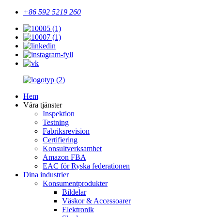
+86 592 5219 260
Hem
Våra tjänster
Inspektion
Testning
Fabriksrevision
Certifiering
Konsultverksamhet
Amazon FBA
EAC för Ryska federationen
Dina industrier
Konsumentprodukter
Bildelar
Väskor & Accessoarer
Elektronik