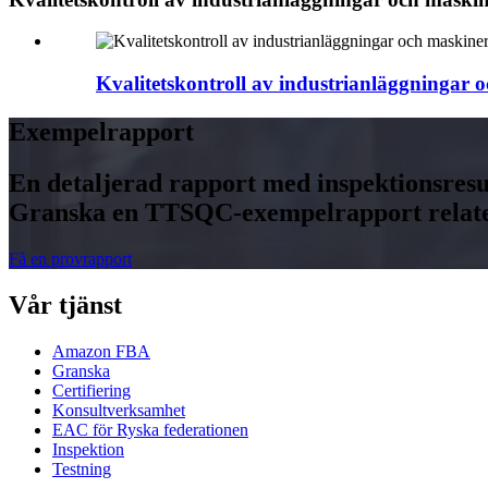
Kvalitetskontroll av industrianläggningar 
Exempelrapport
En detaljerad rapport med inspektionsresult
Granska en TTSQC-exempelrapport relatera
Få en provrapport
Vår tjänst
Amazon FBA
Granska
Certifiering
Konsultverksamhet
EAC för Ryska federationen
Inspektion
Testning