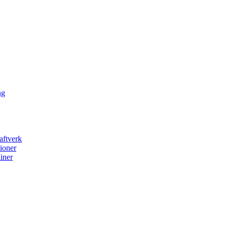
ng
aftverk
ioner
iner