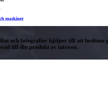
och maskiner
at och fotografier hjälper till att bedöma g
d till din produkt av intresse.