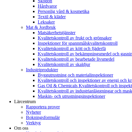
Skodon
Hårdvaror
Personlig vård & kosmetika
Textil & kläder
Leksaker
Mat & Jordbruk
Matsäkerhetstjänster
Kvalitetskontroll av frukt och grönsaker
Inspektioner för spannmålskvalitetskontroll
Kvalitetskontroll av kött och fjäderfä
Kvalitetskontroll av bekämpningsmedel och gasni
Kvalitetskontroll av bearbetade livsmedel
Kvalitetskontroll av skaldjur
Industriprodukter
Byggutrustning och materialinspektioner
Kvalitetskontroll och inspektioner av energi och kr
Gas Oil & Chemicals Kvalitetskontroll och inspekt
Kvalitetskontroll av industrianläggningar och mask
Maskin- och utrustningsinspektioner
Lärcentrum
Rapportera prover
Nyheter
Bokningsformulär
Verktyg
Om oss