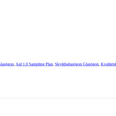
Glasögon
,
Aql 1.0 Sampling Plan
,
Skyddsglasögon Glasögon
,
Kvalitet