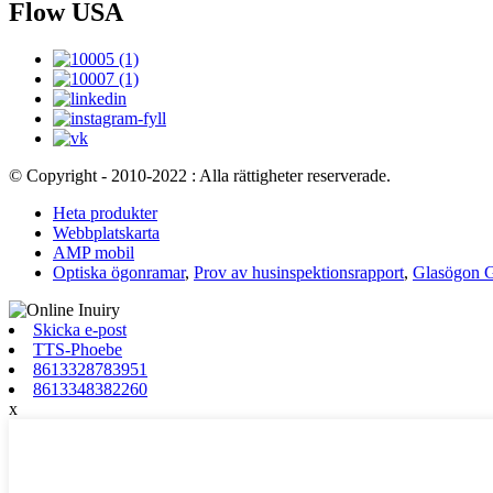
Flow USA
© Copyright - 2010-2022 : Alla rättigheter reserverade.
Heta produkter
Webbplatskarta
AMP mobil
Optiska ögonramar
,
Prov av husinspektionsrapport
,
Glasögon 
Skicka e-post
TTS-Phoebe
8613328783951
8613348382260
x