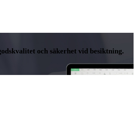
odskvalitet och säkerhet vid besiktning.