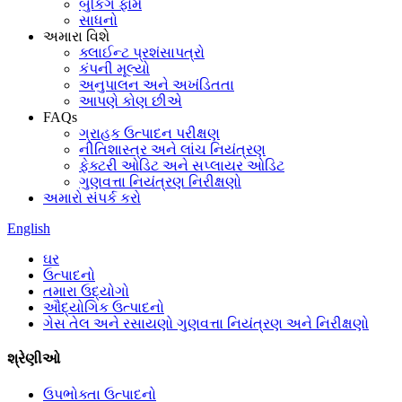
બુકિંગ ફોર્મ
સાધનો
અમારા વિશે
ક્લાઈન્ટ પ્રશંસાપત્રો
કંપની મૂલ્યો
અનુપાલન અને અખંડિતતા
આપણે કોણ છીએ
FAQs
ગ્રાહક ઉત્પાદન પરીક્ષણ
નીતિશાસ્ત્ર અને લાંચ નિયંત્રણ
ફેક્ટરી ઓડિટ અને સપ્લાયર ઓડિટ
ગુણવત્તા નિયંત્રણ નિરીક્ષણો
અમારો સંપર્ક કરો
English
ઘર
ઉત્પાદનો
તમારા ઉદ્યોગો
ઔદ્યોગિક ઉત્પાદનો
ગેસ તેલ અને રસાયણો ગુણવત્તા નિયંત્રણ અને નિરીક્ષણો
શ્રેણીઓ
ઉપભોક્તા ઉત્પાદનો