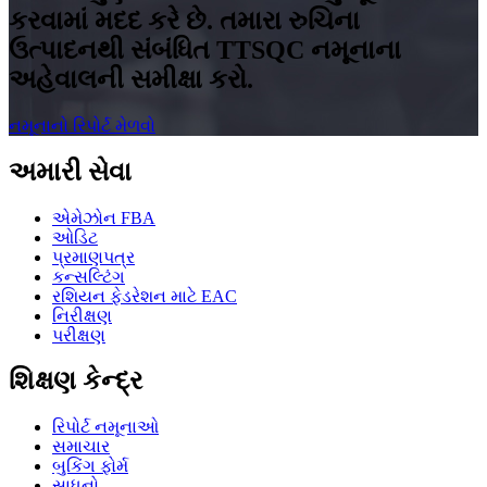
કરવામાં મદદ કરે છે. તમારા રુચિના
ઉત્પાદનથી સંબંધિત TTSQC નમૂનાના
અહેવાલની સમીક્ષા કરો.
નમૂનાનો રિપોર્ટ મેળવો
અમારી સેવા
એમેઝોન FBA
ઓડિટ
પ્રમાણપત્ર
કન્સલ્ટિંગ
રશિયન ફેડરેશન માટે EAC
નિરીક્ષણ
પરીક્ષણ
શિક્ષણ કેન્દ્ર
રિપોર્ટ નમૂનાઓ
સમાચાર
બુકિંગ ફોર્મ
સાધનો