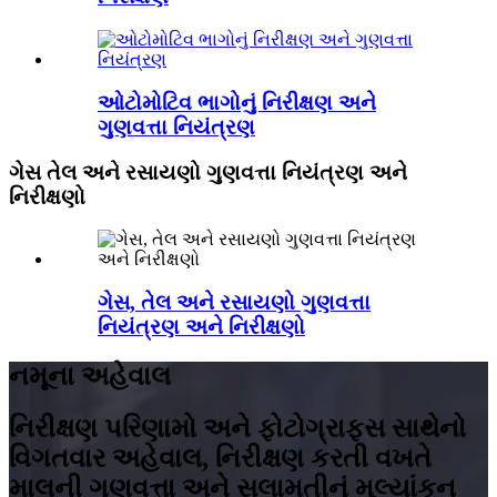
ઓટોમોટિવ ભાગોનું નિરીક્ષણ અને
ગુણવત્તા નિયંત્રણ
ગેસ તેલ અને રસાયણો ગુણવત્તા નિયંત્રણ અને
નિરીક્ષણો
ગેસ, તેલ અને રસાયણો ગુણવત્તા
નિયંત્રણ અને નિરીક્ષણો
નમૂના અહેવાલ
નિરીક્ષણ પરિણામો અને ફોટોગ્રાફ્સ સાથેનો
વિગતવાર અહેવાલ, નિરીક્ષણ કરતી વખતે
માલની ગુણવત્તા અને સલામતીનું મૂલ્યાંકન