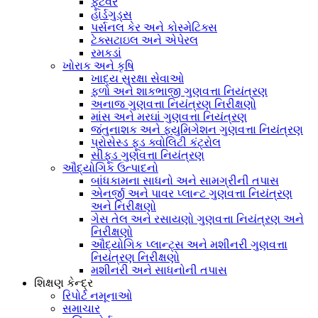
ફૂટવેર
હાર્ડગુડ્સ
પર્સનલ કેર અને કોસ્મેટિક્સ
ટેક્સટાઇલ અને એપેરલ
રમકડાં
ખોરાક અને કૃષિ
ખાદ્ય સુરક્ષા સેવાઓ
ફળો અને શાકભાજી ગુણવત્તા નિયંત્રણ
અનાજ ગુણવત્તા નિયંત્રણ નિરીક્ષણો
માંસ અને મરઘાં ગુણવત્તા નિયંત્રણ
જંતુનાશક અને ફ્યુમિગેશન ગુણવત્તા નિયંત્રણ
પ્રોસેસ્ડ ફૂડ ક્વોલિટી કંટ્રોલ
સીફૂડ ગુણવત્તા નિયંત્રણ
ઔદ્યોગિક ઉત્પાદનો
બાંધકામના સાધનો અને સામગ્રીની તપાસ
એનર્જી અને પાવર પ્લાન્ટ ગુણવત્તા નિયંત્રણ
અને નિરીક્ષણો
ગેસ તેલ અને રસાયણો ગુણવત્તા નિયંત્રણ અને
નિરીક્ષણો
ઔદ્યોગિક પ્લાન્ટ્સ અને મશીનરી ગુણવત્તા
નિયંત્રણ નિરીક્ષણો
મશીનરી અને સાધનોની તપાસ
શિક્ષણ કેન્દ્ર
રિપોર્ટ નમૂનાઓ
સમાચાર