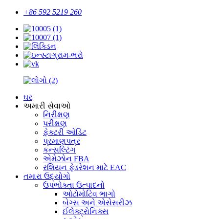
+86 592 5219 260
ઘર
અમારી સેવાઓ
નિરીક્ષણ
પરીક્ષણ
ફેક્ટરી ઓડિટ
પ્રમાણપત્ર
કન્સલ્ટિંગ
એમેઝોન FBA
રશિયન ફેડરેશન માટે EAC
તમારા ઉદ્યોગો
ઉપભોક્તા ઉત્પાદનો
ઓટોમોટિવ ભાગો
બેગ્સ અને એસેસરીઝ
ઈલેક્ટ્રોનિક્સ