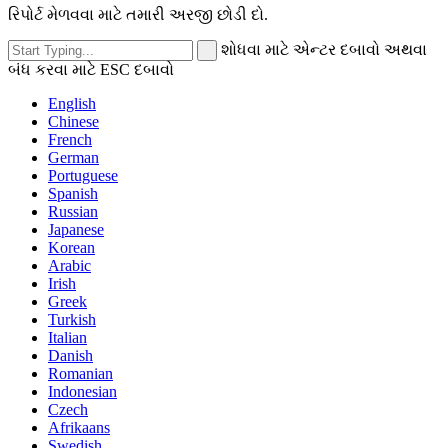
રિપોર્ટ મેળવવા માટે તમારી અરજી છોડી દો.
શોધવા માટે એન્ટર દબાવો અથવા
બંધ કરવા માટે ESC દબાવો
English
Chinese
French
German
Portuguese
Spanish
Russian
Japanese
Korean
Arabic
Irish
Greek
Turkish
Italian
Danish
Romanian
Indonesian
Czech
Afrikaans
Swedish