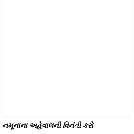
નમૂનાના અહેવાલની વિનંતી કરો