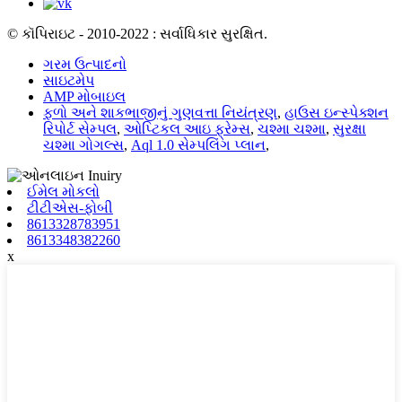
© કૉપિરાઇટ - 2010-2022 : સર્વાધિકાર સુરક્ષિત.
ગરમ ઉત્પાદનો
સાઇટમેપ
AMP મોબાઇલ
ફળો અને શાકભાજીનું ગુણવત્તા નિયંત્રણ
,
હાઉસ ઇન્સ્પેક્શન
રિપોર્ટ સેમ્પલ
,
ઓપ્ટિકલ આઇ ફ્રેમ્સ
,
ચશ્મા ચશ્મા
,
સુરક્ષા
ચશ્મા ગોગલ્સ
,
Aql 1.0 સેમ્પલિંગ પ્લાન
,
ઈમેલ મોકલો
ટીટીએસ-ફોબી
8613328783951
8613348382260
x