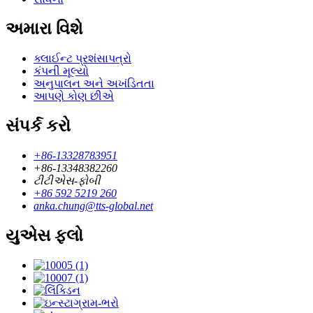
અમારા વિશે
ક્લાઈન્ટ પ્રશંસાપત્રો
કંપની મૂલ્યો
અનુપાલન અને અખંડિતતા
આપણે કોણ છીએ
સંપર્ક કરો
+86-13328783951
+86-13348382260
ટીટીએસ-ફોબી
+86 592 5219 260
anka.chung@tts-global.net
યુએસ ફ્લો