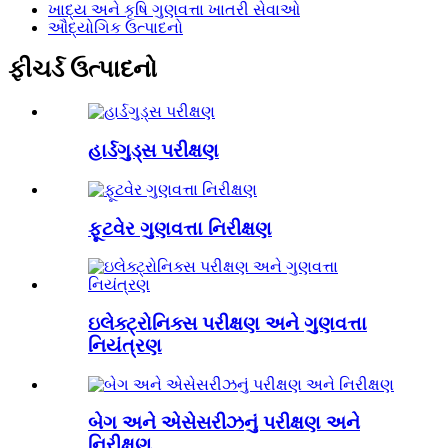
ખાદ્ય અને કૃષિ ગુણવત્તા ખાતરી સેવાઓ
ઔદ્યોગિક ઉત્પાદનો
ફીચર્ડ ઉત્પાદનો
હાર્ડગુડ્સ પરીક્ષણ
ફૂટવેર ગુણવત્તા નિરીક્ષણ
ઇલેક્ટ્રોનિક્સ પરીક્ષણ અને ગુણવત્તા
નિયંત્રણ
બેગ અને એસેસરીઝનું પરીક્ષણ અને
નિરીક્ષણ