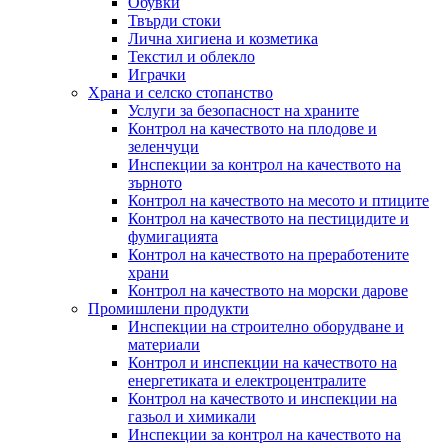
Обувки
Твърди стоки
Лична хигиена и козметика
Текстил и облекло
Играчки
Храна и селско стопанство
Услуги за безопасност на храните
Контрол на качеството на плодове и
зеленчуци
Инспекции за контрол на качеството на
зърното
Контрол на качеството на месото и птиците
Контрол на качеството на пестицидите и
фумигацията
Контрол на качеството на преработените
храни
Контрол на качеството на морски дарове
Промишлени продукти
Инспекции на строително оборудване и
материали
Контрол и инспекции на качеството на
енергетиката и електроцентралите
Контрол на качеството и инспекции на
газьол и химикали
Инспекции за контрол на качеството на