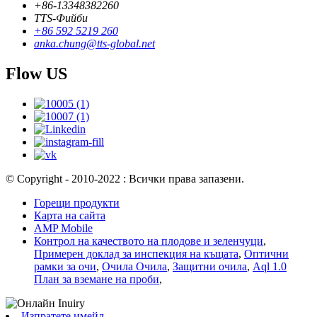
+86-13348382260
TTS-Фийби
+86 592 5219 260
anka.chung@tts-global.net
Flow US
© Copyright - 2010-2022 : Всички права запазени.
Горещи продукти
Карта на сайта
AMP Mobile
Контрол на качеството на плодове и зеленчуци
,
Примерен доклад за инспекция на къщата
,
Оптични
рамки за очи
,
Очила Очила
,
Защитни очила
,
Aql 1.0
План за вземане на проби
,
Изпратете имейл