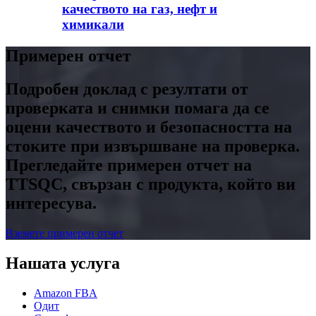
качеството на газ, нефт и
химикали
Примерен отчет
Подробен доклад с резултати от
проверката и снимки помага да се
оцени качеството и безопасността на
стоките при извършване на проверка.
Прегледайте примерен отчет на
TTSQC, свързан с продукта, който ви
интересува.
Вземете примерен отчет
Нашата услуга
Amazon FBA
Одит