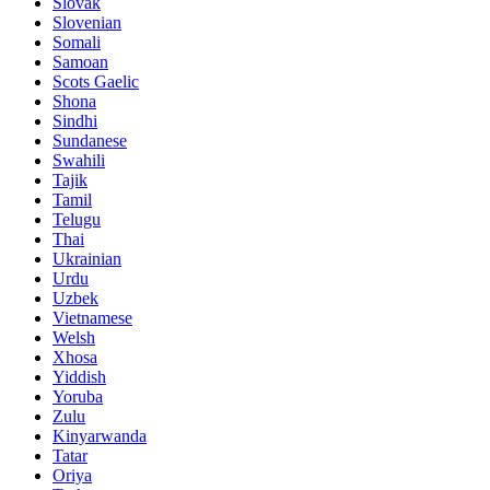
Slovak
Slovenian
Somali
Samoan
Scots Gaelic
Shona
Sindhi
Sundanese
Swahili
Tajik
Tamil
Telugu
Thai
Ukrainian
Urdu
Uzbek
Vietnamese
Welsh
Xhosa
Yiddish
Yoruba
Zulu
Kinyarwanda
Tatar
Oriya