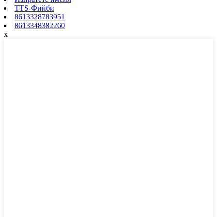
TTS-Фийби
8613328783951
8613348382260
x