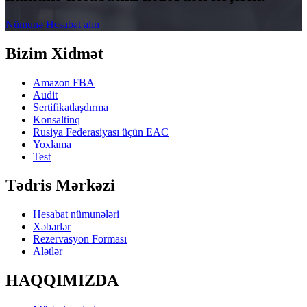
Nümunə Hesabat alın
Bizim Xidmət
Amazon FBA
Audit
Sertifikatlaşdırma
Konsaltinq
Rusiya Federasiyası üçün EAC
Yoxlama
Test
Tədris Mərkəzi
Hesabat nümunələri
Xəbərlər
Rezervasyon Forması
Alətlər
HAQQIMIZDA