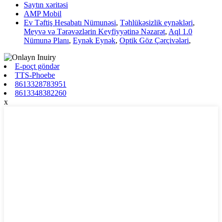
Saytın xəritəsi
AMP Mobil
Ev Təftiş Hesabatı Nümunəsi
,
Təhlükəsizlik eynəkləri
,
Meyvə və Tərəvəzlərin Keyfiyyətinə Nəzarət
,
Aql 1.0
Nümunə Planı
,
Eynək Eynək
,
Optik Göz Çərçivələri
,
E-poçt göndər
TTS-Phoebe
8613328783951
8613348382260
x