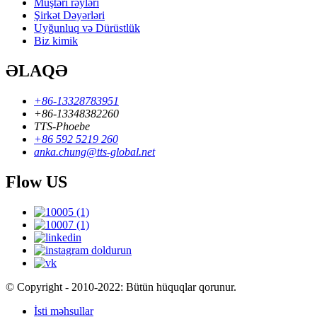
Müştəri rəyləri
Şirkət Dəyərləri
Uyğunluq və Dürüstlük
Biz kimik
ƏLAQƏ
+86-13328783951
+86-13348382260
TTS-Phoebe
+86 592 5219 260
anka.chung@tts-global.net
Flow US
© Copyright - 2010-2022: Bütün hüquqlar qorunur.
İsti məhsullar