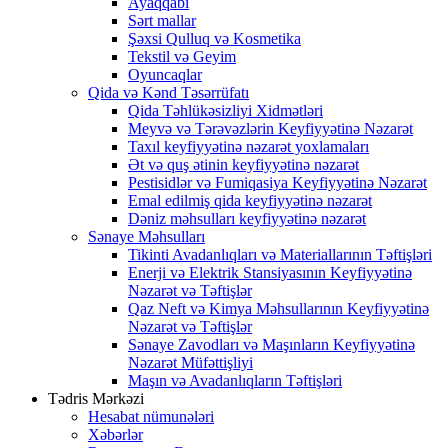
Ayaqqabı
Sərt mallar
Şəxsi Qulluq və Kosmetika
Tekstil və Geyim
Oyuncaqlar
Qida və Kənd Təsərrüfatı
Qida Təhlükəsizliyi Xidmətləri
Meyvə və Tərəvəzlərin Keyfiyyətinə Nəzarət
Taxıl keyfiyyətinə nəzarət yoxlamaları
Ət və quş ətinin keyfiyyətinə nəzarət
Pestisidlər və Fumiqasiya Keyfiyyətinə Nəzarət
Emal edilmiş qida keyfiyyətinə nəzarət
Dəniz məhsulları keyfiyyətinə nəzarət
Sənaye Məhsulları
Tikinti Avadanlıqları və Materiallarının Təftişləri
Enerji və Elektrik Stansiyasının Keyfiyyətinə
Nəzarət və Təftişlər
Qaz Neft və Kimya Məhsullarının Keyfiyyətinə
Nəzarət və Təftişlər
Sənaye Zavodları və Maşınların Keyfiyyətinə
Nəzarət Müfəttişliyi
Maşın və Avadanlıqların Təftişləri
Tədris Mərkəzi
Hesabat nümunələri
Xəbərlər