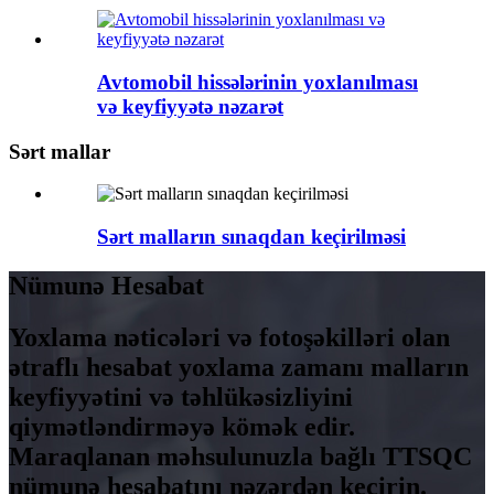
Avtomobil hissələrinin yoxlanılması
və keyfiyyətə nəzarət
Sərt mallar
Sərt malların sınaqdan keçirilməsi
Nümunə Hesabat
Yoxlama nəticələri və fotoşəkilləri olan
ətraflı hesabat yoxlama zamanı malların
keyfiyyətini və təhlükəsizliyini
qiymətləndirməyə kömək edir.
Maraqlanan məhsulunuzla bağlı TTSQC
nümunə hesabatını nəzərdən keçirin.