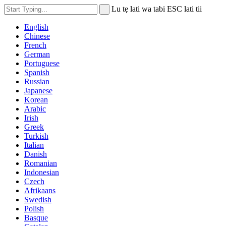
Lu tẹ lati wa tabi ESC lati tii
English
Chinese
French
German
Portuguese
Spanish
Russian
Japanese
Korean
Arabic
Irish
Greek
Turkish
Italian
Danish
Romanian
Indonesian
Czech
Afrikaans
Swedish
Polish
Basque