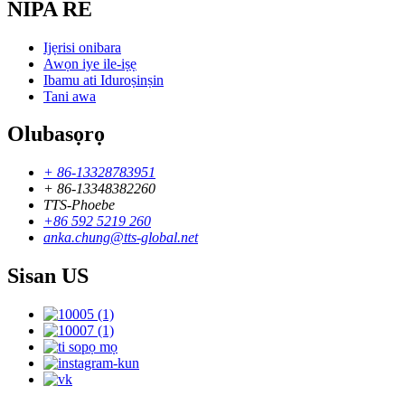
NIPA RE
Ijẹrisi onibara
Awọn iye ile-iṣẹ
Ibamu ati Iduroṣinṣin
Tani awa
Olubasọrọ
+ 86-13328783951
+ 86-13348382260
TTS-Phoebe
+86 592 5219 260
anka.chung@tts-global.net
Sisan US