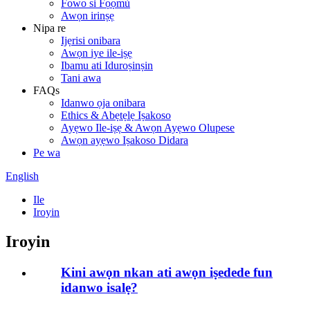
Fowo si Fọọmù
Awọn irinṣẹ
Nipa re
Ijẹrisi onibara
Awọn iye ile-iṣẹ
Ibamu ati Iduroṣinṣin
Tani awa
FAQs
Idanwo ọja onibara
Ethics & Abẹtẹlẹ Iṣakoso
Ayẹwo Ile-iṣẹ & Awọn Ayẹwo Olupese
Awọn ayẹwo Iṣakoso Didara
Pe wa
English
Ile
Iroyin
Iroyin
Kini awọn nkan ati awọn iṣedede fun
idanwo isalẹ?