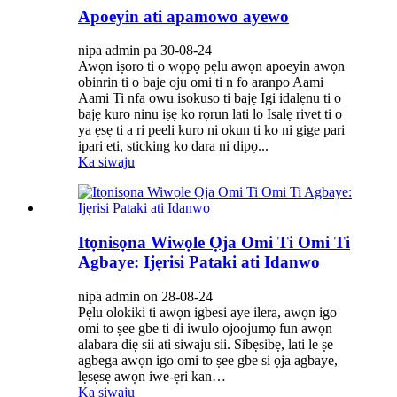
Apoeyin ati apamowo ayewo
nipa admin pa 30-08-24
Awọn iṣoro ti o wọpọ pẹlu awọn apoeyin awọn
obinrin ti o baje oju omi ti n fo aranpo Aami
Aami Ti nfa owu isokuso ti bajẹ Igi idalẹnu ti o
bajẹ kuro ninu iṣẹ ko rọrun lati lo Isalẹ rivet ti o
ya ẹsẹ ti a ri peeli kuro ni okun ti ko ni gige pari
ipari eti, sticking ko dara ni dipọ...
Ka siwaju
Itọnisọna Wiwọle Ọja Omi Ti Omi Ti
Agbaye: Ijẹrisi Pataki ati Idanwo
nipa admin on 28-08-24
Pẹlu olokiki ti awọn igbesi aye ilera, awọn igo
omi to ṣee gbe ti di iwulo ojoojumọ fun awọn
alabara diẹ sii ati siwaju sii. Sibẹsibẹ, lati le ṣe
agbega awọn igo omi to ṣee gbe si ọja agbaye,
lẹsẹsẹ awọn iwe-ẹri kan…
Ka siwaju