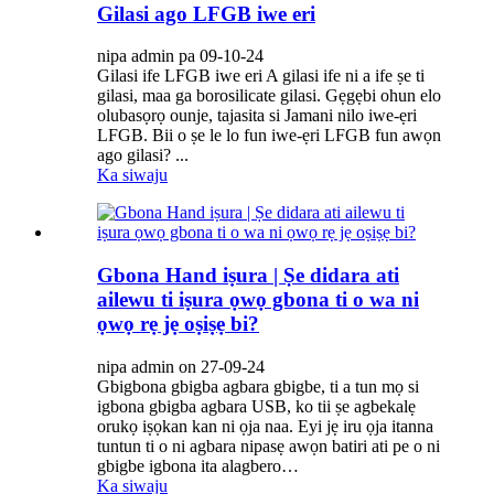
Gilasi ago LFGB iwe eri
nipa admin pa 09-10-24
Gilasi ife LFGB iwe eri A gilasi ife ni a ife ṣe ti
gilasi, maa ga borosilicate gilasi. Gẹgẹbi ohun elo
olubasọrọ ounje, tajasita si Jamani nilo iwe-ẹri
LFGB. Bii o ṣe le lo fun iwe-ẹri LFGB fun awọn
ago gilasi? ...
Ka siwaju
Gbona Hand iṣura | Ṣe didara ati
ailewu ti iṣura ọwọ gbona ti o wa ni
ọwọ rẹ jẹ oṣiṣẹ bi?
nipa admin on 27-09-24
Gbigbona gbigba agbara gbigbe, ti a tun mọ si
igbona gbigba agbara USB, ko tii ṣe agbekalẹ
orukọ iṣọkan kan ni ọja naa. Eyi jẹ iru ọja itanna
tuntun ti o ni agbara nipasẹ awọn batiri ati pe o ni
gbigbe igbona ita alagbero…
Ka siwaju