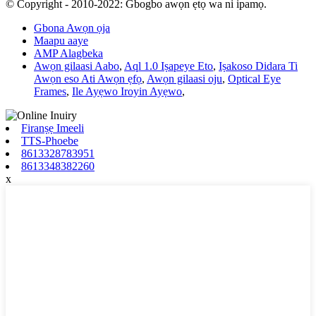
© Copyright - 2010-2022: Gbogbo awọn ẹtọ wa ni ipamọ.
Gbona Awọn ọja
Maapu aaye
AMP Alagbeka
Awọn gilaasi Aabo
,
Aql 1.0 Iṣapeye Eto
,
Iṣakoso Didara Ti
Awọn eso Ati Awọn ẹfọ
,
Awọn gilaasi oju
,
Optical Eye
Frames
,
Ile Ayẹwo Iroyin Ayẹwo
,
Firanṣẹ Imeeli
TTS-Phoebe
8613328783951
8613348382260
x