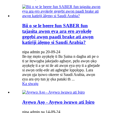
Bii o ṣe le beere fun SABER fun
tajasita awọn ẹya ara ẹrọ ayọkẹlẹ
gẹgẹbi awọn paadi brake ati awọn
katiriji àlẹmọ si Saudi Arabia?
nipa admin pa 20-09-24
Ile-iṣẹ mọto ayọkẹlẹ ti Ilu Ṣaina n dagba ati pe o
ti ṣe itẹwọgba jakejado agbaye, pẹlu awọn ọkọ
ayọkẹlẹ ti a ṣe ni ile ati awọn ẹya ẹrọ ti a gbejade
si awọn orilẹ-ede ati agbegbe lọpọlọpọ. Lara
awọn ọja iṣowo okeere si Saudi Arabia, awọn
ẹya ara ẹrọ tun jẹ ẹka pataki th ...
Ka siwaju
Ayẹwo Aṣọ - Ayẹwo iwuwo ati Iṣiro
nipa admin pa 14-09-24