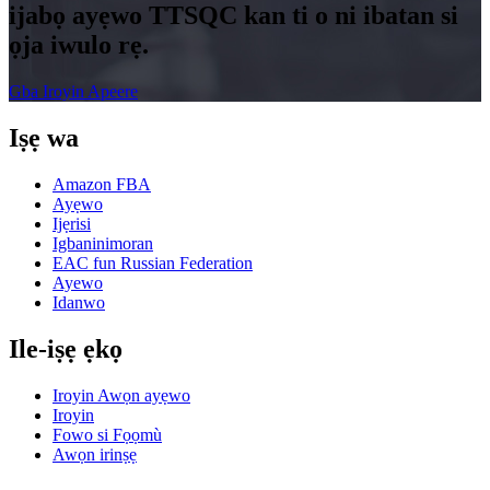
ijabọ ayẹwo TTSQC kan ti o ni ibatan si
ọja iwulo rẹ.
Gba Iroyin Apeere
Iṣẹ wa
Amazon FBA
Ayẹwo
Ijẹrisi
Igbaninimoran
EAC fun Russian Federation
Ayewo
Idanwo
Ile-iṣẹ ẹkọ
Iroyin Awọn ayẹwo
Iroyin
Fowo si Fọọmù
Awọn irinṣẹ