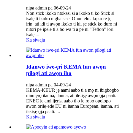
nipa admin pa 06-09-24
Non stick ikoko ntokasi si a ikoko ti ko Stick si
isalẹ ti ikoko nigba sise. Ohun elo akọkọ rẹ jẹ
irin, ati idi ti awọn ikoko ti kii ṣe stick ko duro ni
nitori pe ipele ti a bo wa ti a pe ni "Teflon" lori
isalẹ ...
Ka siwaju
Idanwo iwe-ẹri KEMA fun awọn
pilogi ati awọn iho
nipa admin pa 04-09-24
KEMA-KEUR jẹ ​​aami aabo ti a mọ ni ibigbogbo
ninu ẹrọ itanna, itanna, ati ile-iṣẹ awọn ọja paati.
ENEC jẹ ami ijẹrisi aabo ti o le rọpo ọpọlọpọ
awọn orilẹ-ede EU ni itanna European, itanna, ati
ile-iṣẹ ọja paati. ...
Ka siwaju