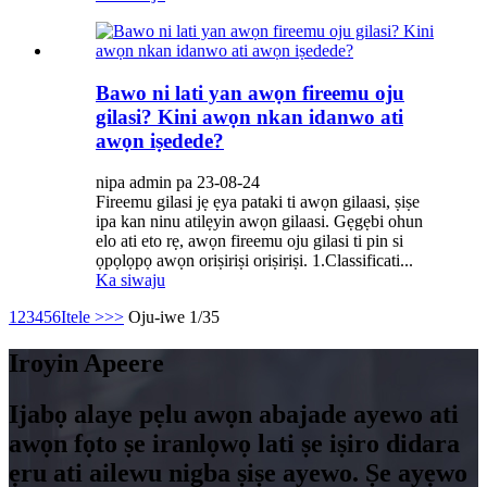
Bawo ni lati yan awọn fireemu oju
gilasi? Kini awọn nkan idanwo ati
awọn iṣedede?
nipa admin pa 23-08-24
Fireemu gilasi jẹ ẹya pataki ti awọn gilaasi, ṣiṣe
ipa kan ninu atilẹyin awọn gilaasi. Gẹgẹbi ohun
elo ati eto rẹ, awọn fireemu oju gilasi ti pin si
ọpọlọpọ awọn oriṣiriṣi oriṣiriṣi. 1.Classificati...
Ka siwaju
1
2
3
4
5
6
Itele >
>>
Oju-iwe 1/35
Iroyin Apeere
Ijabọ alaye pẹlu awọn abajade ayewo ati
awọn fọto ṣe iranlọwọ lati ṣe iṣiro didara
ẹru ati ailewu nigba ṣiṣe ayewo. Ṣe ayẹwo