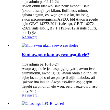
nipa admin pa 02-12-24
Awọn ohun idanwo isalẹ pẹlu: akoonu isalẹ
(akoonu isalẹ), iye kikun, fluffiness, mimọ,
agbara atẹgun, oṣuwọn ọra ti o ku, iru isalẹ,
awọn microorganisms, APEO, bbl Awọn iṣedede
pẹlu GB/T 14272-2011 isalẹ aṣọ, GB/T 14272
-2021 isalẹ aṣọ, QB / T 1193-2012 si isalẹ quilts,
bbl 1) Ṣe ...
Ka siwaju
Kini awọn nkan ayewo aṣọ-ikele?
nipa admin pa 16-10-24
Awọn aṣọ-ikele jẹ ti aṣọ, ọgbọ, yarn, awọn iwe
aluminiomu, awọn igi igi, awọn ohun elo irin, ati
bẹbẹ lọ, ati pe o ni awọn iṣẹ ti ojiji, idabobo, ati
iṣakoso ina inu ile. Awọn aṣọ-ikele aṣọ jẹ ipin
gẹgẹbi awọn ohun elo wọn, pẹlu gauze owu, asọ
polyester, ...
Ka siwaju