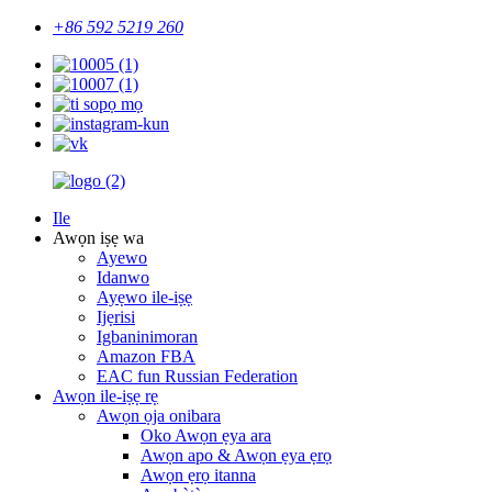
+86 592 5219 260
Ile
Awọn iṣẹ wa
Ayewo
Idanwo
Ayẹwo ile-iṣẹ
Ijẹrisi
Igbaninimoran
Amazon FBA
EAC fun Russian Federation
Awọn ile-iṣẹ rẹ
Awọn ọja onibara
Oko Awọn ẹya ara
Awọn apo & Awọn ẹya ẹrọ
Awọn ẹrọ itanna