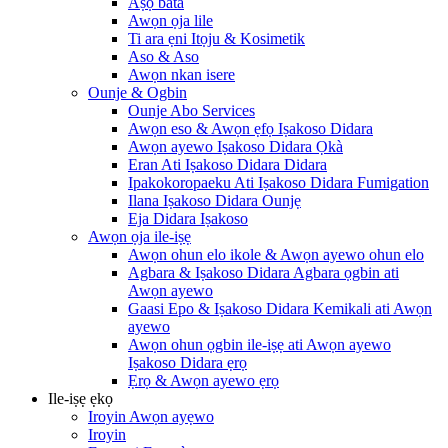
Aṣọ bàtà
Awọn ọja lile
Ti ara ẹni Itọju & Kosimetik
Aso & Aso
Awọn nkan isere
Ounje & Ogbin
Ounje Abo Services
Awọn eso & Awọn ẹfọ Iṣakoso Didara
Awọn ayewo Iṣakoso Didara Ọkà
Eran Ati Iṣakoso Didara Didara
Ipakokoropaeku Ati Iṣakoso Didara Fumigation
Ilana Iṣakoso Didara Ounjẹ
Eja Didara Iṣakoso
Awọn ọja ile-iṣẹ
Awọn ohun elo ikole & Awọn ayewo ohun elo
Agbara & Iṣakoso Didara Agbara ọgbin ati
Awọn ayewo
Gaasi Epo & Iṣakoso Didara Kemikali ati Awọn
ayewo
Awọn ohun ọgbin ile-iṣẹ ati Awọn ayewo
Iṣakoso Didara ẹrọ
Ẹrọ & Awọn ayewo ẹrọ
Ile-iṣẹ ẹkọ
Iroyin Awọn ayẹwo
Iroyin