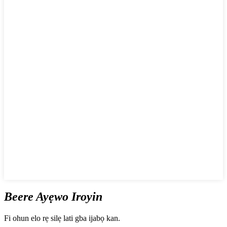
Beere Ayẹwo Iroyin
Fi ohun elo rẹ silẹ lati gba ijabọ kan.