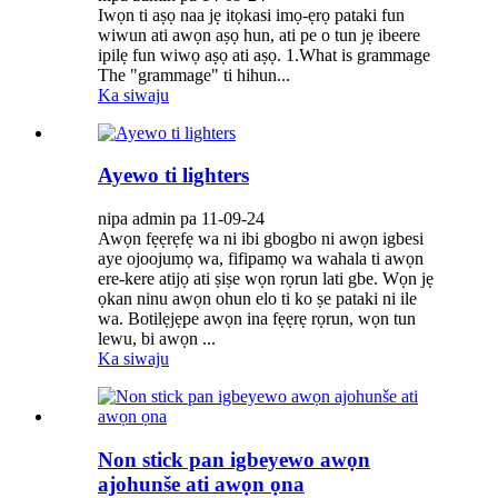
Iwọn ti aṣọ naa jẹ itọkasi imọ-ẹrọ pataki fun
wiwun ati awọn aṣọ hun, ati pe o tun jẹ ibeere
ipilẹ fun wiwọ aṣọ ati aṣọ. 1.What is grammage
The "grammage" ti hihun...
Ka siwaju
Ayewo ti lighters
nipa admin pa 11-09-24
Awọn fẹẹrẹfẹ wa ni ibi gbogbo ni awọn igbesi
aye ojoojumọ wa, fifipamọ wa wahala ti awọn
ere-kere atijọ ati ṣiṣe wọn rọrun lati gbe. Wọn jẹ
ọkan ninu awọn ohun elo ti ko ṣe pataki ni ile
wa. Botilẹjẹpe awọn ina fẹẹrẹ rọrun, wọn tun
lewu, bi awọn ...
Ka siwaju
Non stick pan igbeyewo awọn
ajohunše ati awọn ọna