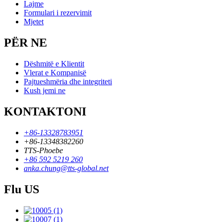
Lajme
Formulari i rezervimit
Mjetet
PËR NE
Dëshmitë e Klientit
Vlerat e Kompanisë
Pajtueshmëria dhe integriteti
Kush jemi ne
KONTAKTONI
+86-13328783951
+86-13348382260
TTS-Phoebe
+86 592 5219 260
anka.chung@tts-global.net
Flu US