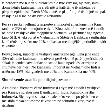
të përdorin më Kinën si furnizuesin e tyre kryesor, një ndryshim
domethënës krahasuar me rreth një të katërtën e të anketuarve
përpara epidemisë. Rreth 80% thanë se planifikojnë të blejnë më pak
veshje nga Kina në dy vitet e ardhshme.
Për sa i përket vëllimit të importeve, importet amerikane nga Kina
ranë me 23% në tremujorin e dytë. Kina është furnizuesi më i madh
në botë i veshjeve dhe megjithëse Vietnami ka përfituar nga ngecja
kino-SHBA, eksportet e Vietnamit në Shtetet e Bashkuara gjithashtu
kanë rënë ndjeshëm me 29% krahasuar me të njëjtën periudhë të vitit
të kaluar.
Përveç kësaj, importet e veshjeve amerikane nga Kina janë ende
30% në rënie krahasuar me nivelet pesë vjet më parë, pjesërisht për
shkak të tendencave deflacioniste që kanë ngadalësuar rritjen e
çmimeve për njësi. Në krahasim, importet në Vietnam dhe Indi u
rritën me 18%, Bangladesh me 26% dhe Kamboxhia me 40%.
Shumë vende aziatike po ndiejnë presionin
Aktualisht, Vietnami është furnizuesi i dytë më i madh i veshjeve
pas Kinës, i ndjekur nga Bangladeshi, India, Kamboxhia dhe
Indonezia. Siç tregon situata aktuale, këto vende po përballen edhe
me sfida të vazhdueshme të vështira në sektorin e veshjeve të
gatshme.