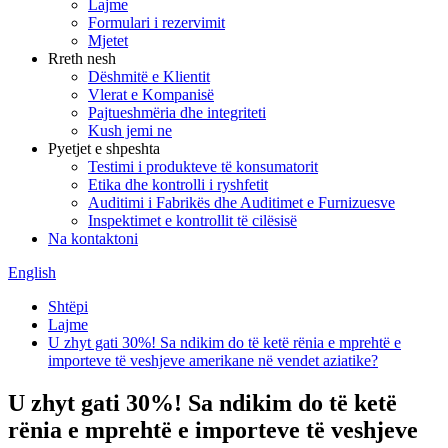
Lajme
Formulari i rezervimit
Mjetet
Rreth nesh
Dëshmitë e Klientit
Vlerat e Kompanisë
Pajtueshmëria dhe integriteti
Kush jemi ne
Pyetjet e shpeshta
Testimi i produkteve të konsumatorit
Etika dhe kontrolli i ryshfetit
Auditimi i Fabrikës dhe Auditimet e Furnizuesve
Inspektimet e kontrollit të cilësisë
Na kontaktoni
English
Shtëpi
Lajme
U zhyt gati 30%! Sa ndikim do të ketë rënia e mprehtë e
importeve të veshjeve amerikane në vendet aziatike?
U zhyt gati 30%! Sa ndikim do të ketë
rënia e mprehtë e importeve të veshjeve