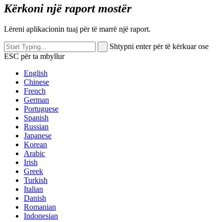
Kërkoni një raport mostër
Lëreni aplikacionin tuaj për të marrë një raport.
Shtypni enter për të kërkuar ose
ESC për ta mbyllur
English
Chinese
French
German
Portuguese
Spanish
Russian
Japanese
Korean
Arabic
Irish
Greek
Turkish
Italian
Danish
Romanian
Indonesian