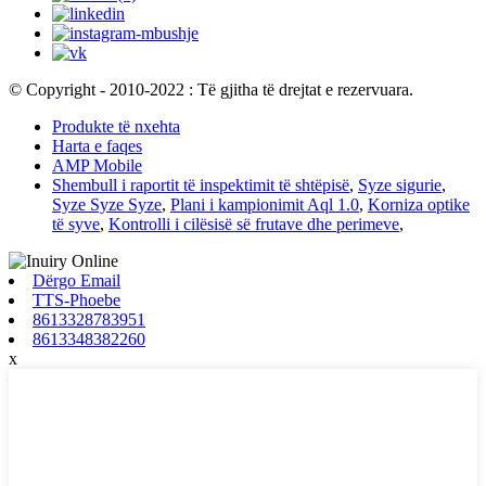
© Copyright - 2010-2022 : Të gjitha të drejtat e rezervuara.
Produkte të nxehta
Harta e faqes
AMP Mobile
Shembull i raportit të inspektimit të shtëpisë
,
Syze sigurie
,
Syze Syze Syze
,
Plani i kampionimit Aql 1.0
,
Korniza optike
të syve
,
Kontrolli i cilësisë së frutave dhe perimeve
,
Dërgo Email
TTS-Phoebe
8613328783951
8613348382260
x