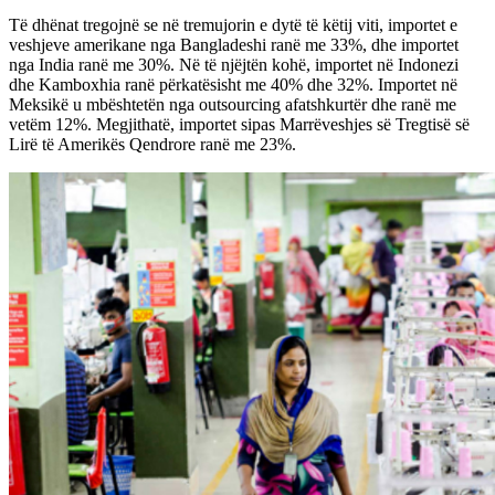
Të dhënat tregojnë se në tremujorin e dytë të këtij viti, importet e
veshjeve amerikane nga Bangladeshi ranë me 33%, dhe importet
nga India ranë me 30%. Në të njëjtën kohë, importet në Indonezi
dhe Kamboxhia ranë përkatësisht me 40% dhe 32%. Importet në
Meksikë u mbështetën nga outsourcing afatshkurtër dhe ranë me
vetëm 12%. Megjithatë, importet sipas Marrëveshjes së Tregtisë së
Lirë të Amerikës Qendrore ranë me 23%.