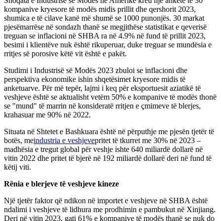
Shoqata e Industrisë së Modës në Amerikë kreu një anketë të 30
kompanive kryesore të modës midis prillit dhe qershorit 2023,
shumica e të cilave kanë më shumë se 1000 punonjës. 30 markat
pjesëmarrëse në sondazh thanë se megjithëse statistikat e qeverisë
treguan se inflacioni në SHBA ra në 4.9% në fund të prillit 2023,
besimi i klientëve nuk është rikuperuar, duke treguar se mundësia e
rritjes së porosive këtë vit është e pakët.
Studimi i Industrisë së Modës 2023 zbuloi se inflacioni dhe
perspektiva ekonomike ishin shqetësimet kryesore midis të
anketuarve. Për më tepër, lajmi i keq për eksportuesit aziatikë të
veshjeve është se aktualisht vetëm 50% e kompanive të modës thonë
se "mund" të marrin në konsideratë rritjen e çmimeve të blerjes,
krahasuar me 90% në 2022.
Situata në Shtetet e Bashkuara është në përputhje me pjesën tjetër të
botës, me
industria e veshjeve
pritet të tkurret me 30% në 2023 –
madhësia e tregut global për veshje ishte 640 miliardë dollarë në
vitin 2022 dhe pritet të bjerë në 192 miliardë dollarë deri në fund të
këtij viti.
Rënia e blerjeve të veshjeve kineze
Një tjetër faktor që ndikon në importet e veshjeve në SHBA është
ndalimi i veshjeve të lidhura me prodhimin e pambukut në Xinjiang.
Deri në vitin 2023, gati 61% e kompanive të modës thanë se nuk do