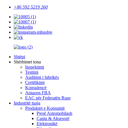
+86 592 5219 260
Shtëpi
Shërbimet tona
Inspektimi
Testimi
Auditimi i fabrikës
Certifikimi
Konsulencë
Amazon FBA
EAC për Federatën Ruse
Industritë tuaja
Produktet e Konsumit
Pjesë Automobilash
Çanta & Aksesorë
Elektronikë