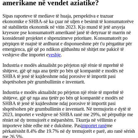
amerikane në vendet aziatike?
Sipas raporteve të mediave të huaja, perspektiva e trazuar
ekonomike e SHBA-së ka çuar në uljen e besimit të konsumatorëve
në stabilitetin ekonomik në vitin 2023. Kjo mund të jetë arsyeja
kryesore pse konsumatorët amerikanë janë të detyruar të marrin në
konsideratë projektet e shpenzimeve prioritare. Konsumatorët po
përpiqen të ruajnë të ardhurat e disponueshme për t'u përgatitur për
emergjenca, gjë që po ndikon gjithashtu në shitjet me pakicë të
veshjeve dhe importet e
veshje
.
Industria e modës aktualisht po përjeton një rënie të mprehtë të
shitjeve, gjë që nga ana tjetër po bën që kompanitë e modës në
SHBA të jenë të kujdesshme ndaj porosive të importit pasi
shqetësohen për grumbullimin e inventarit.
Industria e modës aktualisht po përjeton një rënie të mprehtë të
shitjeve, gjë që nga ana tjetër po bën që kompanitë e modës në
SHBA të jenë të kujdesshme ndaj porosive të importit pasi
shqetësohen për grumbullimin e inventarit. Në tremujorin e dytë të
2023, importet e veshjeve në SHBA ranë me 29%, në përputhje me
rëniet në dy tremujorët e mëparshëm. Tkurrja në vëllimin e
importeve ishte edhe më e dukshme. Pas
importet ranë
me
përkatësisht 8.4% dhe 19.7% në dy tremujorët e parë, ato ranë sërish
me 26.5%.