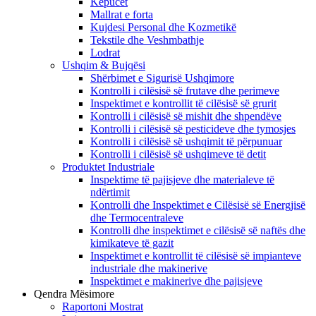
Këpucët
Mallrat e forta
Kujdesi Personal dhe Kozmetikë
Tekstile dhe Veshmbathje
Lodrat
Ushqim & Bujqësi
Shërbimet e Sigurisë Ushqimore
Kontrolli i cilësisë së frutave dhe perimeve
Inspektimet e kontrollit të cilësisë së grurit
Kontrolli i cilësisë së mishit dhe shpendëve
Kontrolli i cilësisë së pesticideve dhe tymosjes
Kontrolli i cilësisë së ushqimit të përpunuar
Kontrolli i cilësisë së ushqimeve të detit
Produktet Industriale
Inspektime të pajisjeve dhe materialeve të
ndërtimit
Kontrolli dhe Inspektimet e Cilësisë së Energjisë
dhe Termocentraleve
Kontrolli dhe inspektimet e cilësisë së naftës dhe
kimikateve të gazit
Inspektimet e kontrollit të cilësisë së impianteve
industriale dhe makinerive
Inspektimet e makinerive dhe pajisjeve
Qendra Mësimore
Raportoni Mostrat