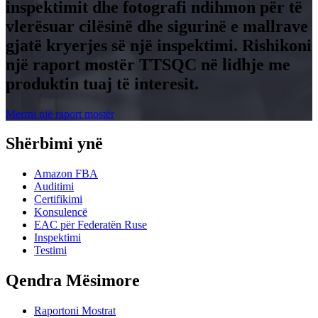
inspektimit dhe fotografi ndihmon për të
vlerësuar cilësinë dhe sigurinë e mallrave
gjatë kryerjes së një inspektimi. Rishikoni
një raport mostër TTSQC në lidhje me
produktin tuaj të interesit.
Merrni një raport mostër
Shërbimi ynë
Amazon FBA
Auditimi
Certifikimi
Konsulencë
EAC për Federatën Ruse
Inspektimi
Testimi
Qendra Mësimore
Raportoni Mostrat