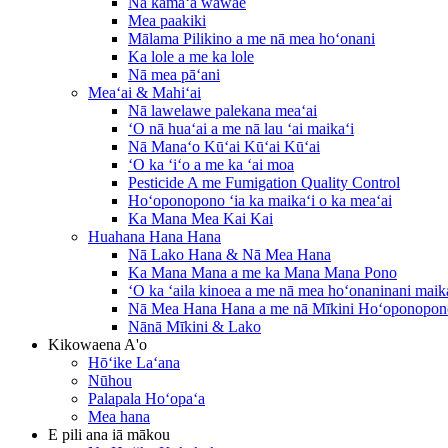
Nā kāmaʻa wāwae
Mea paakiki
Mālama Pilikino a me nā mea hoʻonani
Ka lole a me ka lole
Nā mea pāʻani
Meaʻai & Mahiʻai
Nā lawelawe palekana meaʻai
ʻO nā huaʻai a me nā lau ʻai maikaʻi
Nā Manaʻo Kūʻai Kūʻai Kūʻai
ʻO ka ʻiʻo a me ka ʻai moa
Pesticide A me Fumigation Quality Control
Hoʻoponopono ʻia ka maikaʻi o ka meaʻai
Ka Mana Mea Kai Kai
Huahana Hana Hana
Nā Lako Hana & Nā Mea Hana
Ka Mana Mana a me ka Mana Mana Pono
ʻO ka ʻaila kinoea a me nā mea hoʻonaninani maik
Nā Mea Hana Hana a me nā Mīkini Hoʻoponopo
Nānā Mīkini & Lako
Kikowaena A'o
Hōʻike Laʻana
Nūhou
Palapala Hoʻopaʻa
Mea hana
E pili ana iā mākou