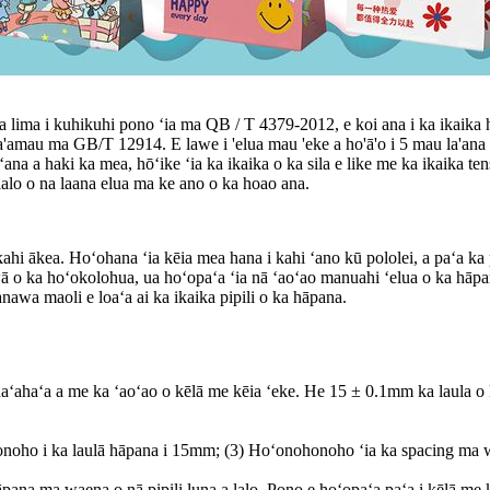
a lima i kuhikuhi pono ʻia ma QB / T 4379-2012, e koi ana i ka ikaika
 ma'amau ma GB/T 12914. E lawe i 'elua mau 'eke a ho'ā'o i 5 mau la'ana 
a haki ka mea, hōʻike ʻia ka ikaika o ka sila e like me ka ikaika tens
lalo o na laana elua ma ke ano o ka hoao ana.
kahi ākea. Hoʻohana ʻia kēia mea hana i kahi ʻano kū pololei, a paʻa ka
 wā o ka hoʻokolohua, ua hoʻopaʻa ʻia nā ʻaoʻao manuahi ʻelua o ka hāpan
nawa maoli e loaʻa ai ka ikaika pipili o ka hāpana.
 haʻahaʻa a me ka ʻaoʻao o kēlā me kēia ʻeke. He 15 ± 0.1mm ka laula o 
ʻonoho i ka laulā hāpana i 15mm; (3) Hoʻonohonoho ʻia ka spacing ma
āpana ma waena o nā pipili luna a lalo. Pono e hoʻopaʻa paʻa i kēlā me k