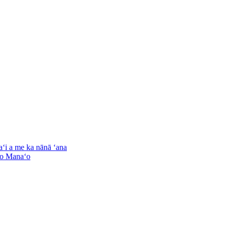
aʻi a me ka nānā ʻana
no Manaʻo