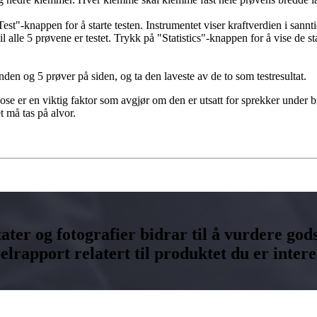
Test"-knappen for å starte testen. Instrumentet viser kraftverdien i sannti
til alle 5 prøvene er testet. Trykk på "Statistics"-knappen for å vise de
den og 5 prøver på siden, og ta den laveste av de to som testresultat.
ose er en viktig faktor som avgjør om den er utsatt for sprekker under b
t må tas på alvor.
ter og fotografier bidrar til å vurdere gods
apport relatert til produktet du er interes