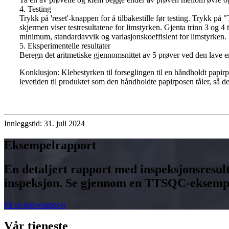
4. Testing
Trykk på 'reset'-knappen for å tilbakestille før testing. Trykk på "
skjermen viser testresultatene for limstyrken. Gjenta trinn 3 og 4 
minimum, standardavvik og variasjonskoeffisient for limstyrken.
5. Eksperimentelle resultater
Beregn det aritmetiske gjennomsnittet av 5 prøver ved den lave en
Konklusjon: Klebestyrken til forseglingen til en håndholdt papirp
levetiden til produktet som den håndholdte papirposen tåler, så de
Innleggstid: 31. juli 2024
Eksempelrapport
En detaljert rapport med inspeksjonsresulta
inspeksjon. Se gjennom en TTSQC-eksempelr
Få en prøverapport
Vår tjeneste