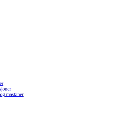
er
sjoner
g og maskiner