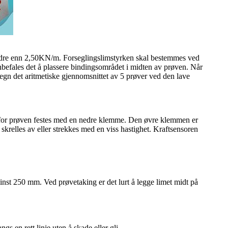
mindre enn 2,50KN/m. Forseglingslimstyrken skal bestemmes ved
befales det å plassere bindingsområdet i midten av prøven. Når
regn det aritmetiske gjennomsnittet av 5 prøver ved den lave
tet for prøven festes med en nedre klemme. Den øvre klemmen er
skrelles av eller strekkes med en viss hastighet. Kraftsensoren
nst 250 mm. Ved prøvetaking er det lurt å legge limet midt på
en rett linje uten å skade eller gli.