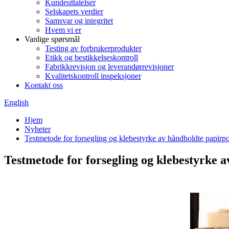
Kundeuttalelser
Selskapets verdier
Samsvar og integritet
Hvem vi er
Vanlige spørsmål
Testing av forbrukerprodukter
Etikk og bestikkelseskontroll
Fabrikkrevisjon og leverandørrevisjoner
Kvalitetskontroll inspeksjoner
Kontakt oss
English
Hjem
Nyheter
Testmetode for forsegling og klebestyrke av håndholdte papirp
Testmetode for forsegling og klebestyrke 