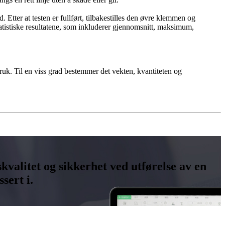
d. Etter at testen er fullført, tilbakestilles den øvre klemmen og
 statistiske resultatene, som inkluderer gjennomsnitt, maksimum,
ruk. Til en viss grad bestemmer det vekten, kvantiteten og
kvalitet og sikkerhet ved utførelse av en
sert i.