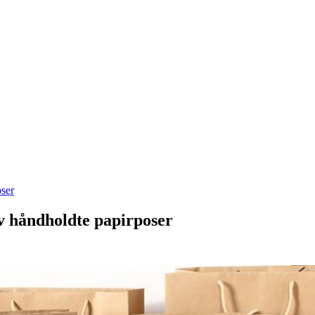
oser
av håndholdte papirposer