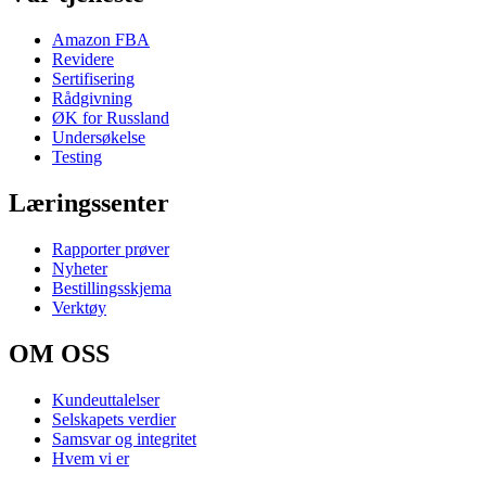
Amazon FBA
Revidere
Sertifisering
Rådgivning
ØK for Russland
Undersøkelse
Testing
Læringssenter
Rapporter prøver
Nyheter
Bestillingsskjema
Verktøy
OM OSS
Kundeuttalelser
Selskapets verdier
Samsvar og integritet
Hvem vi er