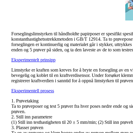
Forseglingslimstyrken til håndholdte papirposer er spesifikt sp
konstanthastighetsstrekkmetoden i GB/T 12914. Ta to prøveposer 
forseglingen er kontinuerlig og materialet går i stykker, uttrykk
enden og 5 prøver på siden, og ta den laveste av de to som testres
Eksperimentelt prinsipp
Limstyrke er kraften som kreves for å bryte en forsegling av en 
bevegelig og koblet til en kraftverdisensor. Under forsøket klemm
registrerer kraftverdien i sanntid for å oppnå limstyrken til prøven
Eksperimentell prosess
1. Prøvetaking
Ta to prøveposer og test 5 prøver fra hver poses nedre ende og 
prøven.
2. Still inn parametere
(1) Still inn testhastigheten til 20 ± 5 mm/min; (2) Still inn pr
3. Plasser prøven
Ta en av prøvene og klem begge ender av prøven mellom øvre og n