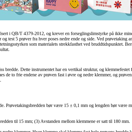
esifisert i QB/T 4379-2012, og krever en forseglingslimstyrke på ikke 
og test 5 prøver fra hver poses nedre ende og side. Ved prøvetaking an
es tetningsstyrken som materialets strekkfasthet ved bruddtidspunktet. Be
ultat.
viss bredde. Dette instrumentet har en vertikal struktur, og klemmefes
es de to frie endene av prøven fast i øvre og nedre klemmer, og prøven 
.
side. Prøvetakingsbredden bør være 15 ± 0,1 mm og lengden bør være mi
øvebredden til 15 mm; (3) Avstanden mellom klemmene er satt til 180 mm.
edre klemmer. Hver klemme skal klemme fast hele prøvens bredde langs 