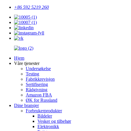
+86 592 5219 260
Hjem
Våre tjenester
Undersøkelse
Testing
Fabrikkrevisjon
Sertifisering
Rådgivning
Amazon FBA
ØK for Russland
Dine bransjer
Forbrukerprodukter
Bildeler
Vesker og tilbehør
Elektronikk