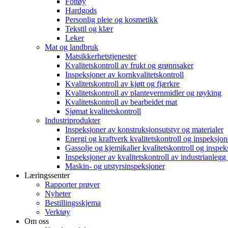
Fottøy
Hardgods
Personlig pleie og kosmetikk
Tekstil og klær
Leker
Mat og landbruk
Matsikkerhetstjenester
Kvalitetskontroll av frukt og grønnsaker
Inspeksjoner av kornkvalitetskontroll
Kvalitetskontroll av kjøtt og fjærkre
Kvalitetskontroll av plantevernmidler og røyking
Kvalitetskontroll av bearbeidet mat
Sjømat kvalitetskontroll
Industriprodukter
Inspeksjoner av konstruksjonsutstyr og materialer
Energi og kraftverk kvalitetskontroll og inspeksjon
Gassolje og kjemikalier kvalitetskontroll og inspek
Inspeksjoner av kvalitetskontroll av industrianleg
Maskin- og utstyrsinspeksjoner
Læringssenter
Rapporter prøver
Nyheter
Bestillingsskjema
Verktøy
Om oss