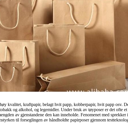
høy kvalitet, kraftpapir, belagt hvit papp, kobberpapir, hvit papp osv. 
 tobakk og alkohol, og legemidler. Under bruk av tøyposer er det ofte e
 mengden av gjenstandene den kan inneholde. Fenomenet med sprekker i 
imstyrken til forseglingen av håndholdte papirposer gjennom testteknolog