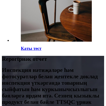
Каты тест
Reportрнәк отчет
Инспекция нәтиҗәләре һәм
фотосурәтләр белән җентекле доклад
инспекция үткәргәндә товарның
сыйфатын һәм куркынычсызлыгын
бәяләргә ярдәм итә. Сезнең кызыклы
продукт белән бәйле TTSQC үрнәк