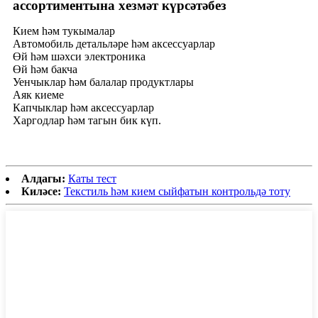
ассортиментына хезмәт күрсәтәбез
Кием һәм тукымалар
Автомобиль детальләре һәм аксессуарлар
Өй һәм шәхси электроника
Өй һәм бакча
Уенчыклар һәм балалар продуктлары
Аяк киеме
Капчыклар һәм аксессуарлар
Харгодлар һәм тагын бик күп.
Алдагы:
Каты тест
Киләсе:
Текстиль һәм кием сыйфатын контрольдә тоту