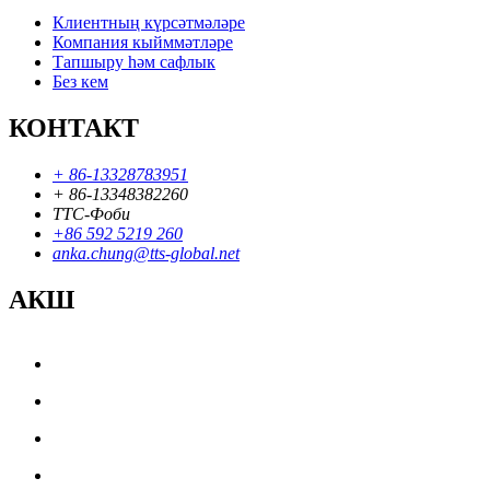
Клиентның күрсәтмәләре
Компания кыйммәтләре
Тапшыру һәм сафлык
Без кем
КОНТАКТ
+ 86-13328783951
+ 86-13348382260
ТТС-Фоби
+86 592 5219 260
anka.chung@tts-global.net
АКШ