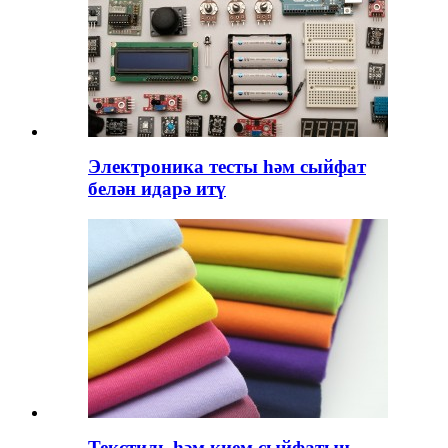
Электроника тесты һәм сыйфат
белән идарә итү
Текстиль һәм кием сыйфатын