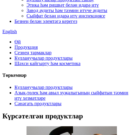
Этика һәм ришвәт белән идарә итү
Завод аудиты һәм тәэмин итүче аудиты
Сыйфат белән идарә итү инспекциясе
Безнең белән элемтәгә керегез
English
Өй
Продукция
Сезнең тармаклар
Кулланучылар продуктлары
Шәхси кайгырту һәм косметика
Төркемнәр
Кулланучылар продуктлары
Азык-төлек һәм авыл хуҗалыгының сыйфатын тәэмин
итү хезмәтләре
Сәнәгать продуктлары
Күрсәтелгән продуктлар