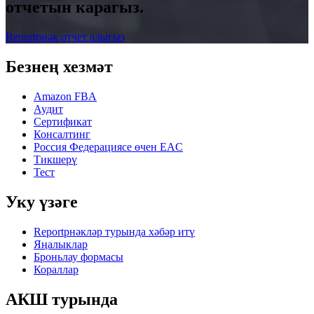
отчетын карагыз.
Reportрнәк отчет алыгыз
Безнең хезмәт
Amazon FBA
Аудит
Сертификат
Консалтинг
Россия Федерациясе өчен EAC
Тикшерү
Тест
Уку үзәге
Reportрнәкләр турында хәбәр итү
Яңалыклар
Броньлау формасы
Кораллар
АКШ турында