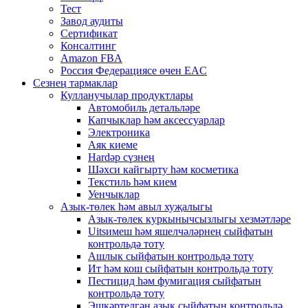
Тест
Завод аудиты
Сертификат
Консалтинг
Amazon FBA
Россия Федерациясе өчен EAC
Сезнең тармаклар
Кулланучылар продуктлары
Автомобиль детальләре
Капчыклар һәм аксессуарлар
Электроника
Аяк киеме
Hardәр сүзнең
Шәхси кайгырту һәм косметика
Текстиль һәм кием
Уенчыклар
Азык-төлек һәм авыл хуҗалыгы
Азык-төлек куркынычсызлыгы хезмәтләре
Uitsимеш һәм яшелчәләрнең сыйфатын
контрольдә тоту
Ашлык сыйфатын контрольдә тоту
Ит һәм кош сыйфатын контрольдә тоту
Пестицид һәм фумигация сыйфатын
контрольдә тоту
Эшкәртелгән азык сыйфатын контрольдә