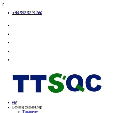
?
+86 592 5219 260
Өй
Безнең хезмәтләр
Тикшерү