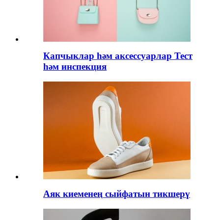
Капчыклар һәм аксессуарлар Тест
һәм инспекция
Аяк киеменең сыйфатын тикшерү