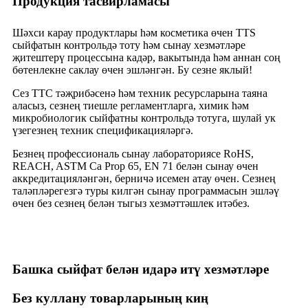
Продукция тасвирламасы
Шәхси карау продуктлары һәм косметика өчен TTS
сыйфатын контрольдә тоту һәм сынау хезмәтләре
җитештерү процессына кадәр, вакытында һәм аннан соң
бөтенлекне саклау өчен эшләнгән. Бу сезне яклый!
Сез ТТС тәҗрибәсенә һәм техник ресурсларына таяна
аласыз, сезнең тиешле регламентларга, химик һәм
микробиологик сыйфатны контрольдә тотуга, шулай ук ​​
үзегезнең техник спецификацияләргә.
Безнең профессиональ сынау лабораториясе RoHS,
REACH, ASTM Ca Prop 65, EN 71 белән сынау өчен
аккредитацияләнгән, берничә исемен атау өчен. Сезнең
таләпләрегезгә туры килгән сынау программасын эшләү
өчен без сезнең белән тыгыз хезмәттәшлек итәбез.
Башка сыйфат белән идарә итү хезмәтләре
Без куллану товарларының киң