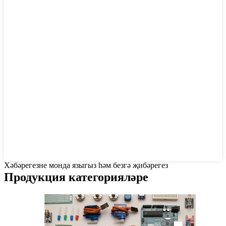
Хәбәрегезне монда языгыз һәм безгә җибәрегез
Продукция категорияләре