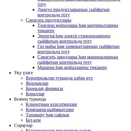
тоту
Диңгез продуктларының сыйфатын
контрольдә тоту
Сәнәгать продуктлары
Төзелеш җиһазлары һәм материалларны
тикшерү
Энергия һәм электр станцияләренең
сыйфатын контрольдә тоту
Газ майы һәм химикатларның сыйфатын
контрольдә тоту
Сәнәгать заводлары һәм машиналарның
сыйфатын контрольдә тоту
Машина һәм җиһазларны тикшерү
Уку үзәге
Reportрнәкләр турында хәбәр итү
Яңалыклар
Броньлау формасы
Кораллар
Безнең турында
Клиентның күрсәтмәләре
Компания кыйммәтләре
Тапшыру һәм сафлык
Без кем
Сораулар
Кулланучылар продуктын сынау