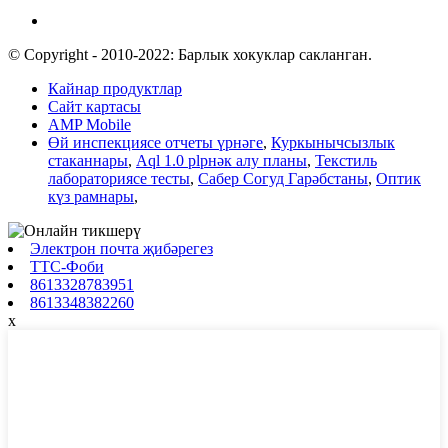
© Copyright - 2010-2022: Барлык хокуклар сакланган.
Кайнар продуктлар
Сайт картасы
AMP Mobile
Өй инспекциясе отчеты үрнәге
,
Куркынычсызлык
стаканнары
,
Aql 1.0 plрнәк алу планы
,
Текстиль
лабораториясе тесты
,
Сабер Согуд Гарәбстаны
,
Оптик
күз рамнары
,
Электрон почта җибәрегез
ТТС-Фоби
8613328783951
8613348382260
x