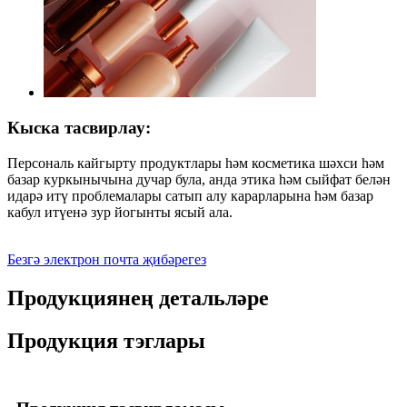
Кыска тасвирлау:
Персональ кайгырту продуктлары һәм косметика шәхси һәм
базар куркынычына дучар була, анда этика һәм сыйфат белән
идарә итү проблемалары сатып алу карарларына һәм базар
кабул итүенә зур йогынты ясый ала.
Безгә электрон почта җибәрегез
Продукциянең детальләре
Продукция тэглары