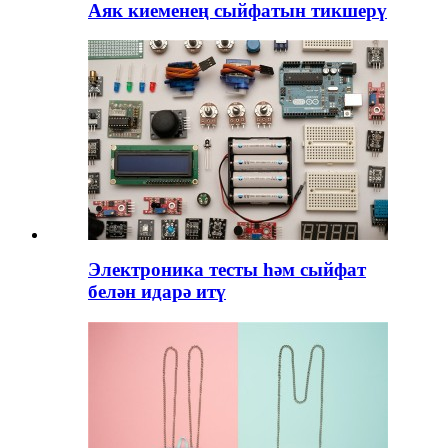
Аяк киеменең сыйфатын тикшерү
Электроника тесты һәм сыйфат
белән идарә итү