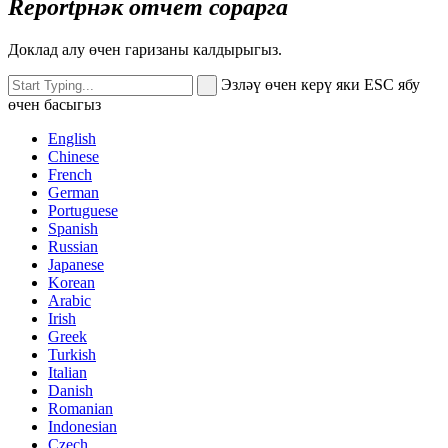
Reportрнәк отчет сорарга
Доклад алу өчен гаризаны калдырыгыз.
Эзләү өчен керү яки ESC ябу
өчен басыгыз
English
Chinese
French
German
Portuguese
Spanish
Russian
Japanese
Korean
Arabic
Irish
Greek
Turkish
Italian
Danish
Romanian
Indonesian
Czech