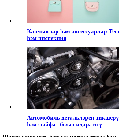
Капчыклар һәм аксессуарлар Тест
һәм инспекция
Автомобиль детальләрен тикшерү
һәм сыйфат белән идарә итү
Шәхси кайгырту һәм косметика тесты һәм