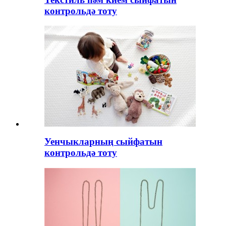
контрольдә тоту
Уенчыкларның сыйфатын
контрольдә тоту