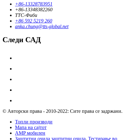
+86-13328783951
+86-13348382260
ТТС-Фиби
+86 592 5219 260
anka.chung@tts-global.net
Следи САД
© Авторски права - 2010-2022: Сите права се задржани.
Топли производи
Мапа на сајтот
AMP мобилен
Заштитни очила заштитни очила
,
Тестирање во