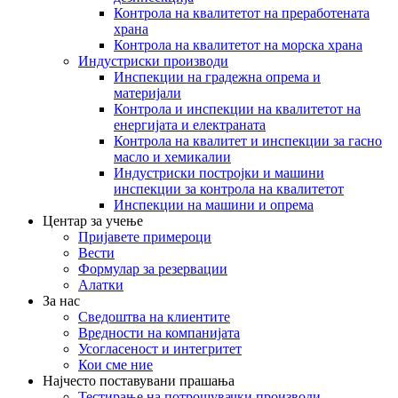
Контрола на квалитетот на преработената
храна
Контрола на квалитетот на морска храна
Индустриски производи
Инспекции на градежна опрема и
материјали
Контрола и инспекции на квалитетот на
енергијата и електраната
Контрола на квалитет и инспекции за гасно
масло и хемикалии
Индустриски постројки и машини
инспекции за контрола на квалитетот
Инспекции на машини и опрема
Центар за учење
Пријавете примероци
Вести
Формулар за резервации
Алатки
За нас
Сведоштва на клиентите
Вредности на компанијата
Усогласеност и интегритет
Кои сме ние
Најчесто поставувани прашања
Тестирање на потрошувачки производи