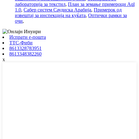
лабораторија за текстил
,
План за земање примероци Aql
1.0
,
Сабер систем Саудиска Арабија
,
Примерок од
извештај за инспекција на куќата
,
Оптички рамки за
очи
,
Испрати е-пошта
ТТС-Фиби
8613328783951
8613348382260
x