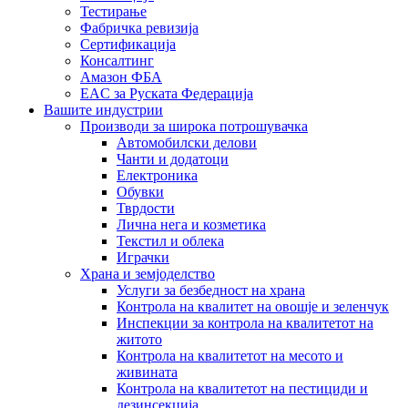
Тестирање
Фабричка ревизија
Сертификација
Консалтинг
Амазон ФБА
EAC за Руската Федерација
Вашите индустрии
Производи за широка потрошувачка
Автомобилски делови
Чанти и додатоци
Електроника
Обувки
Тврдости
Лична нега и козметика
Текстил и облека
Играчки
Храна и земјоделство
Услуги за безбедност на храна
Контрола на квалитет на овошје и зеленчук
Инспекции за контрола на квалитетот на
житото
Контрола на квалитетот на месото и
живината
Контрола на квалитетот на пестициди и
дезинсекција