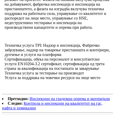
на добавувачот, фабричка инспекција и инспекција на
пристаништето, а фазата на изградба вклучува техничка
поддршка на работната сила, управување со квалитетот и
распоредот на лице место, управување со HSE,
недеструктивно тестирање и инспекција на
производствени капацитети и опрема при работа.
Техничка услуга TPI: Надзор и инспекција, Фабричко
забрзување, надзор на товарење пристаништа и контејнери,
дупчење и услуги на платформа
Сертификација, обука на персоналот и консултантски
услуги EN10204-3.2 сертификат, сертификација од трета
страна за квалификација на постапката за заварување
Техничка услуга за тестирање на производот
Услуга за поддршка на човечки ресурси на лице место
Претходно:
Инспекции на градежна опрема и материјали
Следно:
Контрола и инспекции на квалитетот на гас,
нафта и хемикалии