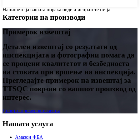
Напишете ја вашата порака овде и испратете ни ја
Категории на производи
Примерок извештај
Детален извештај со резултати од
инспекцијата и фотографии помага да
се процени квалитетот и безбедноста
на стоката при вршење на инспекција.
Прегледајте примерок на извештај за
TTSQC поврзан со вашиот производ од
интерес.
Добијте примерок извештај
Нашата услуга
Амазон ФБА