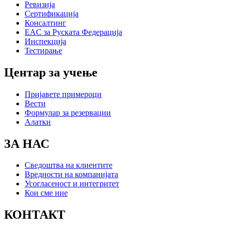
Ревизија
Сертификација
Консалтинг
EAC за Руската Федерација
Инспекција
Тестирање
Центар за учење
Пријавете примероци
Вести
Формулар за резервации
Алатки
ЗА НАС
Сведоштва на клиентите
Вредности на компанијата
Усогласеност и интегритет
Кои сме ние
КОНТАКТ