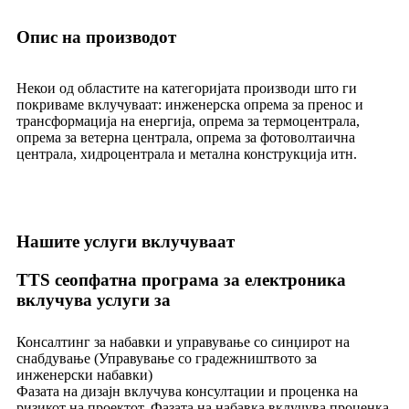
Опис на производот
Некои од областите на категоријата производи што ги
покриваме вклучуваат: инженерска опрема за пренос и
трансформација на енергија, опрема за термоцентрала,
опрема за ветерна централа, опрема за фотоволтаична
централа, хидроцентрала и метална конструкција итн.
Нашите услуги вклучуваат
TTS сеопфатна програма за електроника
вклучува услуги за
Консалтинг за набавки и управување со синџирот на
снабдување (Управување со градежништвото за
инженерски набавки)
Фазата на дизајн вклучува консултации и проценка на
ризикот на проектот. Фазата на набавка вклучува проценка