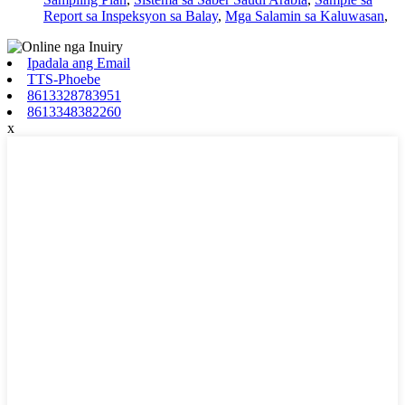
Report sa Inspeksyon sa Balay
,
Mga Salamin sa Kaluwasan
,
Ipadala ang Email
TTS-Phoebe
8613328783951
8613348382260
x