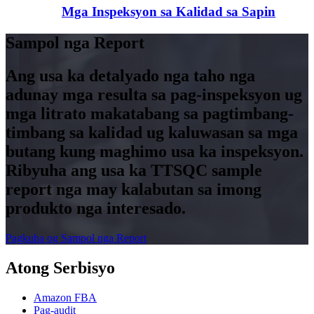
Mga Inspeksyon sa Kalidad sa Sapin
Sampol nga Report
Ang usa ka detalyado nga taho nga
adunay mga resulta sa pag-inspeksyon ug
mga litrato makatabang sa pagtimbang-
timbang sa kalidad ug kaluwasan sa mga
butang kung maghimo usa ka inspeksyon.
Ribyuha ang usa ka TTSQC sample
report nga may kalabutan sa imong
produkto nga interesado.
Pagkuha og Sampol nga Report
Atong Serbisyo
Amazon FBA
Pag-audit