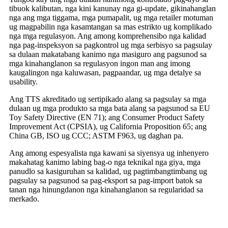
tibuok kalibutan, nga kini kanunay nga gi-update, gikinahanglan
nga ang mga tiggama, mga pumapalit, ug mga retailer motuman
ug magpabilin nga kasamtangan sa mas estrikto ug komplikado
nga mga regulasyon. Ang among komprehensibo nga kalidad
nga pag-inspeksyon sa pagkontrol ug mga serbisyo sa pagsulay
sa dulaan makatabang kanimo nga masiguro ang pagsunod sa
mga kinahanglanon sa regulasyon ingon man ang imong
kaugalingon nga kaluwasan, pagpaandar, ug mga detalye sa
usability.
Ang TTS akreditado ug sertipikado alang sa pagsulay sa mga
dulaan ug mga produkto sa mga bata alang sa pagsunod sa EU
Toy Safety Directive (EN 71); ang Consumer Product Safety
Improvement Act (CPSIA), ug California Proposition 65; ang
China GB, ISO ug CCC; ASTM F963, ug daghan pa.
Ang among espesyalista nga kawani sa siyensya ug inhenyero
makahatag kanimo labing bag-o nga teknikal nga giya, mga
panudlo sa kasiguruhan sa kalidad, ug pagtimbangtimbang ug
pagsulay sa pagsunod sa pag-eksport sa pag-import batok sa
tanan nga hinungdanon nga kinahanglanon sa regularidad sa
merkado.