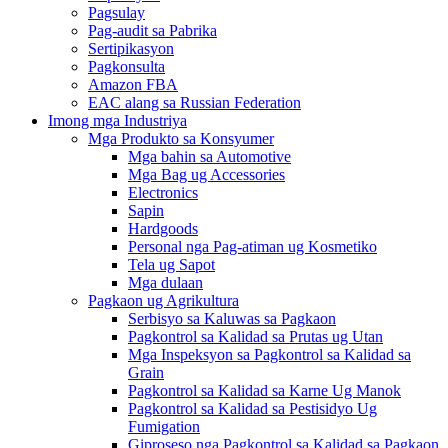
Pagsulay
Pag-audit sa Pabrika
Sertipikasyon
Pagkonsulta
Amazon FBA
EAC alang sa Russian Federation
Imong mga Industriya
Mga Produkto sa Konsyumer
Mga bahin sa Automotive
Mga Bag ug Accessories
Electronics
Sapin
Hardgoods
Personal nga Pag-atiman ug Kosmetiko
Tela ug Sapot
Mga dulaan
Pagkaon ug Agrikultura
Serbisyo sa Kaluwas sa Pagkaon
Pagkontrol sa Kalidad sa Prutas ug Utan
Mga Inspeksyon sa Pagkontrol sa Kalidad sa
Grain
Pagkontrol sa Kalidad sa Karne Ug Manok
Pagkontrol sa Kalidad sa Pestisidyo Ug
Fumigation
Giproseso nga Pagkontrol sa Kalidad sa Pagkaon