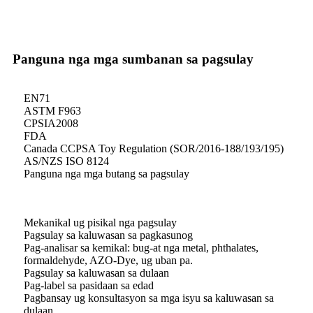
Panguna nga mga sumbanan sa pagsulay
EN71
ASTM F963
CPSIA2008
FDA
Canada CCPSA Toy Regulation (SOR/2016-188/193/195)
AS/NZS ISO 8124
Panguna nga mga butang sa pagsulay
Mekanikal ug pisikal nga pagsulay
Pagsulay sa kaluwasan sa pagkasunog
Pag-analisar sa kemikal: bug-at nga metal, phthalates,
formaldehyde, AZO-Dye, ug uban pa.
Pagsulay sa kaluwasan sa dulaan
Pag-label sa pasidaan sa edad
Pagbansay ug konsultasyon sa mga isyu sa kaluwasan sa
dulaan