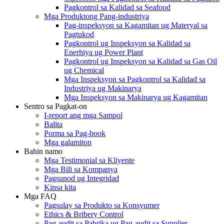
Pagkontrol sa Kalidad sa Seafood
Mga Produktong Pang-industriya
Pag-inspeksyon sa Kagamitan ug Materyal sa
Pagtukod
Pagkontrol ug Inspeksyon sa Kalidad sa
Enerhiya ug Power Plant
Pagkontrol ug Inspeksyon sa Kalidad sa Gas Oil
ug Chemical
Mga Inspeksyon sa Pagkontrol sa Kalidad sa
Industriya ug Makinarya
Mga Inspeksyon sa Makinarya ug Kagamitan
Sentro sa Pagkat-on
I-report ang mga Sampol
Balita
Porma sa Pag-book
Mga galamiton
Bahin namo
Mga Testimonial sa Kliyente
Mga Bili sa Kompanya
Pagsunod ug Integridad
Kinsa kita
Mga FAQ
Pagsulay sa Produkto sa Konsyumer
Ethics & Bribery Control
Pag-audit sa Pabrika ug Pag-audit sa Supplier