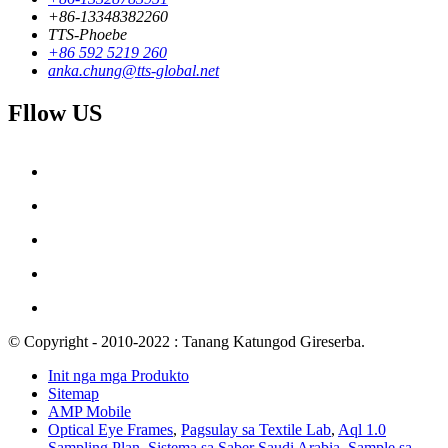
+86-13348382260
TTS-Phoebe
+86 592 5219 260
anka.chung@tts-global.net
Fllow US
© Copyright - 2010-2022 : Tanang Katungod Gireserba.
Init nga mga Produkto
Sitemap
AMP Mobile
Optical Eye Frames
,
Pagsulay sa Textile Lab
,
Aql 1.0
Sampling Plan
,
Sistema sa Saber Saudi Arabia
,
Sample sa