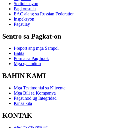
Sertipikasyon
Pagkonsulta
EAC alang sa Russian Federation
Inspeksyon
Pagsulay
Sentro sa Pagkat-on
I-report ang mga Sampol
Balita
Porma sa Pag-book
Mga galamiton
BAHIN KAMI
Mga Testimonial sa Kliyente
Mga Bili sa Kompanya
Pagsunod ug Integridad
Kinsa kita
KONTAK
+86-13328783951