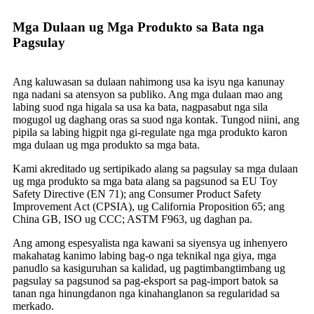
Mga Dulaan ug Mga Produkto sa Bata nga
Pagsulay
Ang kaluwasan sa dulaan nahimong usa ka isyu nga kanunay
nga nadani sa atensyon sa publiko. Ang mga dulaan mao ang
labing suod nga higala sa usa ka bata, nagpasabut nga sila
mogugol ug daghang oras sa suod nga kontak. Tungod niini, ang
pipila sa labing higpit nga gi-regulate nga mga produkto karon
mga dulaan ug mga produkto sa mga bata.
Kami akreditado ug sertipikado alang sa pagsulay sa mga dulaan
ug mga produkto sa mga bata alang sa pagsunod sa EU Toy
Safety Directive (EN 71); ang Consumer Product Safety
Improvement Act (CPSIA), ug California Proposition 65; ang
China GB, ISO ug CCC; ASTM F963, ug daghan pa.
Ang among espesyalista nga kawani sa siyensya ug inhenyero
makahatag kanimo labing bag-o nga teknikal nga giya, mga
panudlo sa kasiguruhan sa kalidad, ug pagtimbangtimbang ug
pagsulay sa pagsunod sa pag-eksport sa pag-import batok sa
tanan nga hinungdanon nga kinahanglanon sa regularidad sa
merkado.