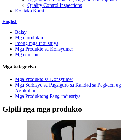
Quality Control Inspections
Kontaka Kami
English
Balay
Mga produkto
Imong mga Industriya
Mga Produkto sa Konsyumer
Mga dulaan
Mga kategoriya
Mga Produkto sa Konsyumer
Mga Serbisyo sa Pagsiguro sa Kalidad sa Pagkaon ug
Agrikultura
Mga Produktong Pang-industriya
Gipili nga mga produkto