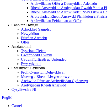
Archwiliadau Offer a Deunyddiau Adeiladu
Rheoli Ansawdd ac Arolygiadau Gwaith Ynni a P
Rheoli Ansawdd ac Archwiliadau Nwy Olew a C
Arolygiadau Rheoli Ansawdd Planhigion a Pheiri
Archwiliadau Peiriannau ac Offer
Canolfan Ddysgu
Adroddiad Samplau
Newyddion
Ffurflen Archebu
Offer
Amdanom ni
Tystebau Cleient
Gwerthoedd Cwmni
Cydymffurfiaeth ac Uniondeb
Pwy ydym ni
Cwestiynau Cyffredin
Profi Cynnyrch Defnyddwyr
Moeseg a Rheoli Llwgrwobrwyo
Archwilio Ffatri ac Archwiliadau Cyflenwyr
Arolygiadau Rheoli Ansawdd
Cysylltwch â Ni
English
Cartref