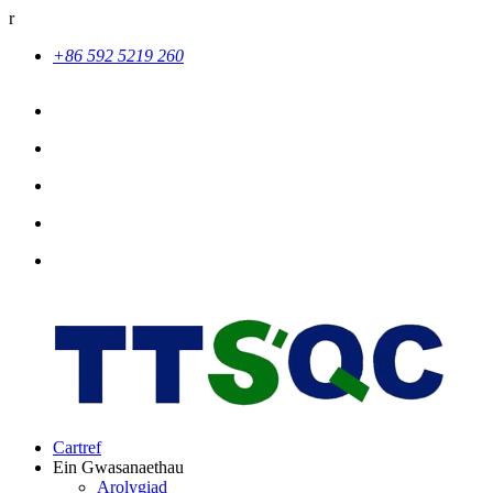
r
+86 592 5219 260
Cartref
Ein Gwasanaethau
Arolygiad