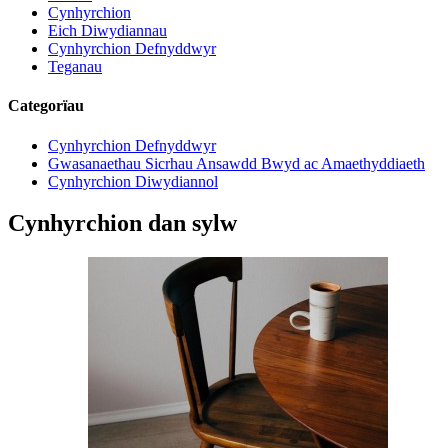
Cynhyrchion
Eich Diwydiannau
Cynhyrchion Defnyddwyr
Teganau
Categorïau
Cynhyrchion Defnyddwyr
Gwasanaethau Sicrhau Ansawdd Bwyd ac Amaethyddiaeth
Cynhyrchion Diwydiannol
Cynhyrchion dan sylw