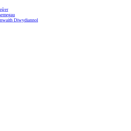
hŵer
hemegau
anwaith Diwydiannol