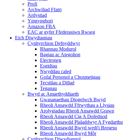
Profi
Archwiliad Ffatri
Ardystiad
Ymgynghori
Amazon FBA
EAC ar gyfer Ffederasiwn Rwseg
Eich Diwydiannau
Cynhyrchion Defnyddwyr
Rhannau Modurol
Bagiau ac Ategolion
Electroneg
Esgidiau
Nwyddau caled
Gofal Personol a Chosmetigau
Tecstilau a Dillad
Teganau
Bwyd ac Amaethyddiaeth
Gwasanaethau Diogelwch Bwyd
Rheoli Ansawdd Ffrwythau a Llysiau
Arolygiadau Rheoli Ansawdd Grawn
Rheoli Ansawdd Cig A Dofednod
Rheoli Ansawdd Plaladdwyr A Fygdarthu
Rheoli Ansawdd Bwyd wedi'i Brosesu
Rheoli Ansawdd Bwyd Môr
Cynhyrchion Diwydiannol