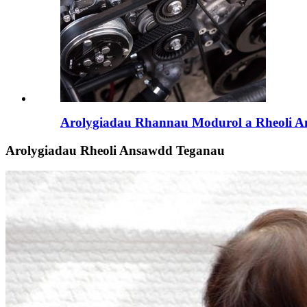
Arolygiadau Rhannau Modurol a Rheoli 
Arolygiadau Rheoli Ansawdd Teganau